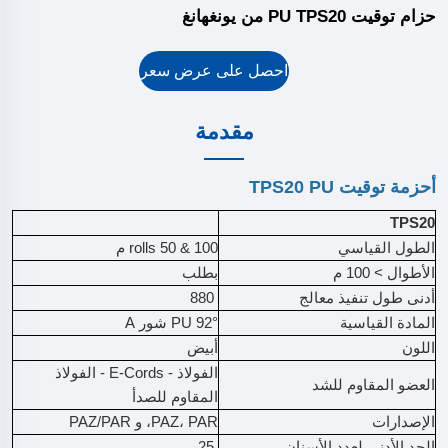
حزام توقيت PU TPS20 من يونغهانغ
احصل على عرض سعر
مقدمة
أحزمة توقيت TPS20 PU
TPS20
الطول القياسي
rolls 50 & 100 م
الأطوال > 100 م
بطلب
أدنى طول تنفيذ معالج
880
المادة القياسية
PU 92° شور A
اللون
أبيض
الفولاذ - E-Cords - الفولاذ
العضو المقاوم للشد
المقاوم للصدأ
الإصدارات
PAZ، PAR، و PAZ/PAR
الحد الأدنى لعدد الأسنان
25