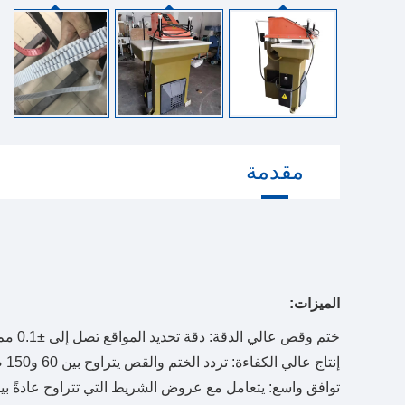
مقدمة
الميزات:
ختم وقص عالي الدقة: دقة تحديد المواقع تصل إلى ±0.1 مم تضمن اتساقًا عاليًا لملف الأسنان وانتقالًا سلسًا.
إنتاج عالي الكفاءة: تردد الختم والقص يتراوح بين 60 و150 ضربة في الدقيقة، مما يعزز بشكل كبير من السعة الإنتاجية.
توافق واسع: يتعامل مع عروض الشريط التي تتراوح عادةً بين 3 مم و150 مم، ويغطي متطلبات معظم المواصف