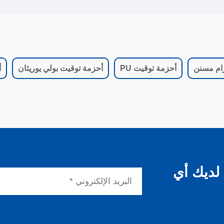
ام مسنن
أحزمة توقيت PU
أحزمة توقيت بولي يوريثان
أ
 لديك أي