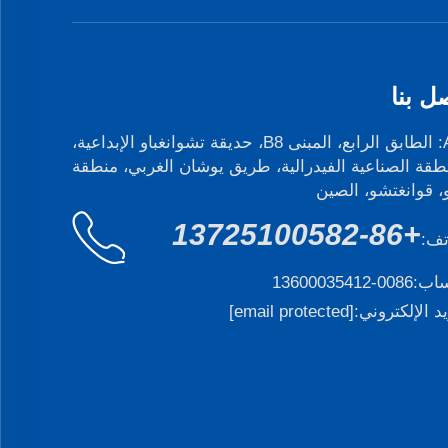
ل بنا
Add: الطابق الرابع، المبنى B8، حديقة تشوانغباو الإبداعية،
طقة الصناعية الفيدرالية، طريق يوشان الغربي، منطقة
و، قوانغتشو، الصين
+86-13725100582
تف:
ساب:
0086-13600035412
يد الإلكتروني:
[email protected]