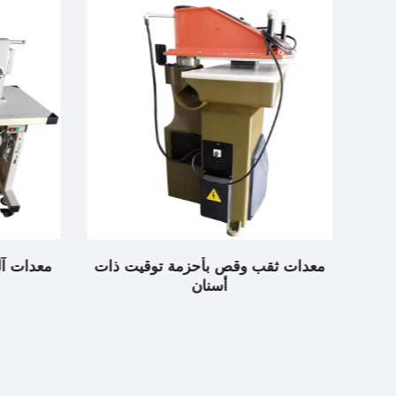
ام
معدات ثقب وقص بأحزمة توقيت ذات
معدات آل
مع
أسنان