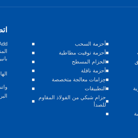
اتص
أحزمة السحب
المن
أحزمة توقيت مطاطية
باني
ق
الحزام المسطح
أحزمة ناقلة
الها
حِزامات معالجة متخصصة
وات
ية
التطبيقات
البر
حزام شبكي من الفولاذ المقاوم
للصدأ
ة