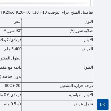
تفاصيل المنتج حزام التوقيت TK20/ATK20- K6 K10 K13
اللون
أبيض
صلابة شور (A)
90° شور A
الأوتار
فولاذي/ كيفلار
العرض
5-400 ملم
الطول المفتو
الطول
دائمة مع مفص
بدون خياطة (
درجة حرارة التشغيل
-20-+80C
الأوتار القياسية
فولاذي 0.6 ملم
تحمل عرض
+/- 0.5 ملم