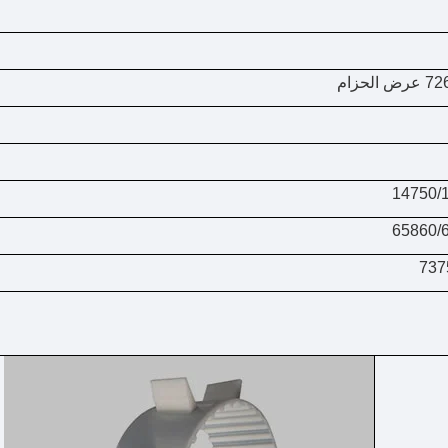
14750/
65860/
737