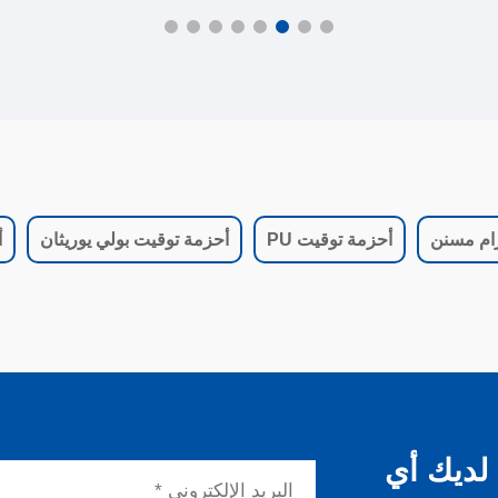
ام مسنن
أحزمة توقيت PU
أحزمة توقيت بولي يوريثان
أ
 لديك أي