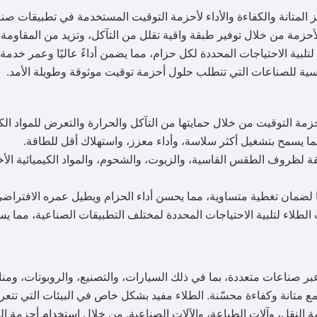
المتانة والكفاءة والأداء لأحزمة التوقيت المستخدمة في تطبيقات صنا
لأحزمة من خلال توفير طبقة واقية تقلل من التآكل، وتزيد من المقاومة 
لتلبية الاحتياجات المحددة لكل حزام، مما يضمن أداءً عاليًا وعمر خدمة
سية للصناعات التي تتطلب حلول أحزمة توقيت موثوقة وطويلة الأمد.
حزمة التوقيت من خلال حمايتها من التآكل والحرارة والتعرض للمواد الكي
مما يسمح بتشغيل أكثر سلاسة، وأداء معزز، واستهلاك أقل للطاقة.
ئقة لظروف الطقس القاسية، والزيوت، والشحوم، والمواد الكيميائية الأ
نا لضمان تغطية متساوية، مما يحسن أداء الحزام ويطيل عمره الافتراضي
لطلاء لتلبية الاحتياجات المحددة لمختلف التطبيقات الصناعية، مما ي
 صناعات متعددة، بما في ذلك السيارات، والتصنيع، والروبوتات، ومناول
ء مع متانة وكفاءة محسّنة. الطلاء مفيد بشكل خاص في البيئات التي تت
مة النقل، وآلات الطباعة، والآلات الصناعية. من خلال استخدام أحزمة ا