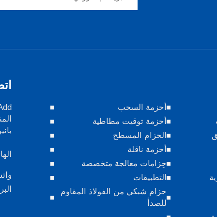
اتص
أحزمة السحب
المن
أحزمة توقيت مطاطية
باني
ق
الحزام المسطح
أحزمة ناقلة
الها
حِزامات معالجة متخصصة
وات
ية
التطبيقات
البر
حزام شبكي من الفولاذ المقاوم
للصدأ