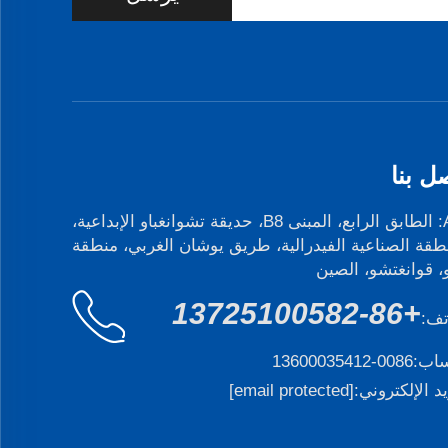
ل بنا
Add: الطابق الرابع، المبنى B8، حديقة تشوانغباو الإبداعية،
طقة الصناعية الفيدرالية، طريق يوشان الغربي، منطقة
و، قوانغتشو، الصين
+86-13725100582
تف:
ساب:
0086-13600035412
يد الإلكتروني:
[email protected]