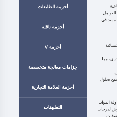
عية
أحزمة الطابعات
للعوامل
 ممتد في
أحزمة ناقلة
ميائية.
أحزمة V
خرى، مما
حِزامات معالجة متخصصة
.
سمح بحلول
أحزمة العلامة التجارية
ة المواد.
التطبيقات
عرض لدرجات
لتوقيت