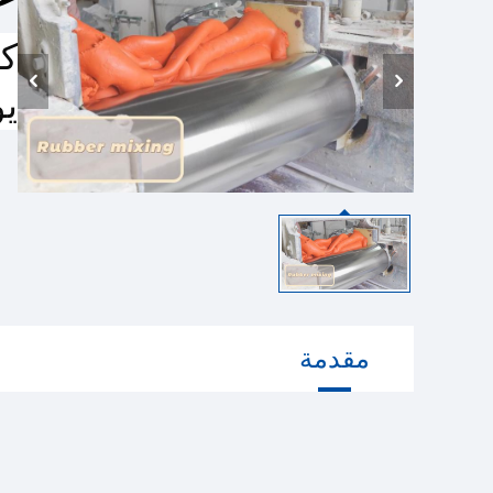
كي
يو
مقدمة