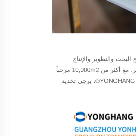
لشركة تدمج البحث والتطوير والإنتاج
والتحديث، ODM&OEM الخدمة، CE RoHs FDA ISO9001 شهادة، مراكز البحث والتطوير، مع أكثر من 10,000m2 مرحباً
لمزيد من المعلومات! حقوق نشر المقال: حزام نقل YONGHANG®، يرجى تحديد