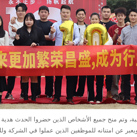
سبة، وتم منح جميع الأشخاص الذين حضروا الحدث هدية أ
 المدير يصف فيها تاريخ YHH ويعبر عن امتنانه للموظفين الذين عملوا في ا