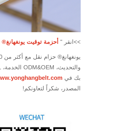
>>انقر "
أحزمة توقيت يونغهانغ®
بك في
ww.yonghangbelt.com
المصدر، شكراً لتعاونكم!