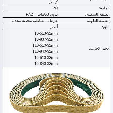
كيفلار
المادة:
PU
الطبقة السفلية:
بدون لحامات + PAZ
الطبقة العلوية:
جزيئات مطاطية محدبة محدبة
اللون:
أصفر
T9-513-32mm
T9-837-32mm
T10-510-32mm
حجم الأحزمة:
T10-840-32mm
T5-510-32mm
T5-840-32mm