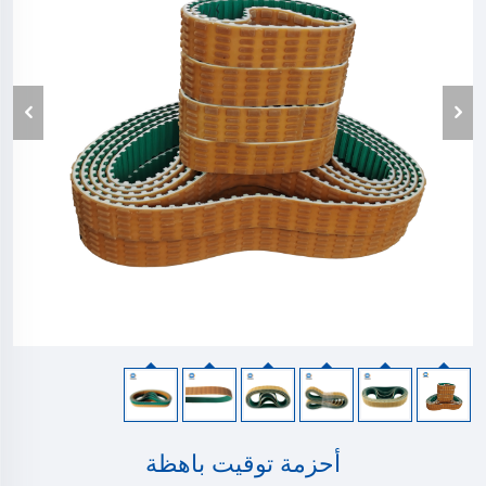
أحزمة توقيت باهظة