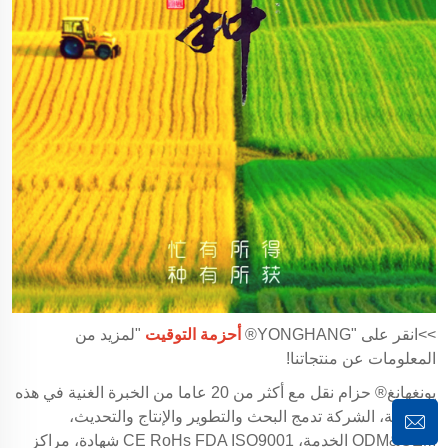
>>انقر على "YONGHANG®
أحزمة التوقيت
"لمزيد من
المعلومات عن منتجاتنا!
يونغهانغ® حزام نقل مع أكثر من 20 عاما من الخبرة الغنية في هذه
الصناعة، الشركة تدمج البحث والتطوير والإنتاج والتحديث،
ODM&OEM الخدمة، CE RoHs FDA ISO9001 شهادة، مراكز