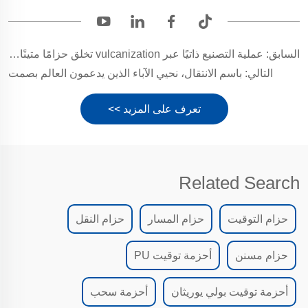
السابق:
عملية التصنيع ذاتيًا عبر vulcanization تخلق حزامًا متينًا جدًا لآلة الغراء والطي، من أجل نقل صندوق الكرتون بثبات!
التالي:
باسم الانتقال، نحيي الآباء الذين يدعمون العالم بصمت
تعرف على المزيد >>
Related Search
حزام التوقيت
حزام المسار
حزام النقل
حزام مسنن
أحزمة توقيت PU
أحزمة توقيت بولي يوريثان
أحزمة سحب