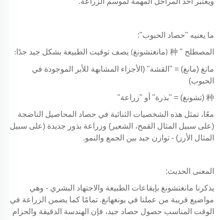
ويعتبر أحد المراحل المهمة لموسم الزراعة.
ما يعنيه "حصاد الحبوب":
المصطلح "
种
(مانغتشونغ) يصف توقيت الطبيعة بشكل جيد جدًا:
مانغ
(مانغ) = "القشة" (الأجزاء المشابهة للأبر الموجودة في
الحبوب)
种
(تشونغ) = "بذرة" أو "زراعة"
معًا، تمثل هذه الشخصيات الثنائية في حصاد المحاصيل الناضجة
(على سبيل المثال القمح، الشعير) وزراعة بذور جديدة (على سبيل
المثال الأرز) - توازن جيد بين الجمع والنمو.
المعنى الحديث:
يذكرنا مانغتشونغ بإيقاعات الطبيعة والاجتهاد البشري - وهي
مواضيع قريبة من عملنا في يونغهانغ. تمامًا كما يضمن الزراعة في
الوقت المناسب حصول حصاد جيد، فإن الهندسة الدقيقة والحزام