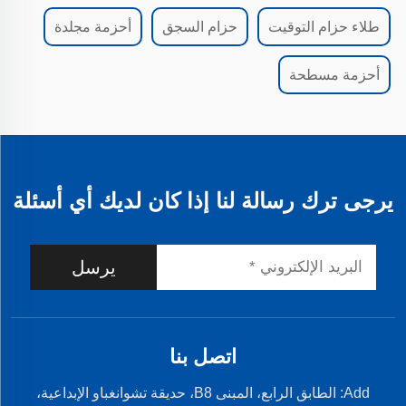
طلاء حزام التوقيت
حزام السجق
أحزمة مجلدة
أحزمة مسطحة
يرجى ترك رسالة لنا إذا كان لديك أي أسئلة
يرسل
اتصل بنا
Add: الطابق الرابع، المبنى B8، حديقة تشوانغباو الإبداعية،