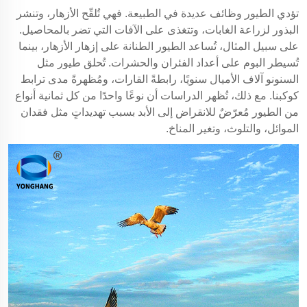
تؤدي الطيور وظائف عديدة في الطبيعة. فهي تُلقّح الأزهار، وتنشر
البذور لزراعة الغابات، وتتغذى على الآفات التي تضر بالمحاصيل.
على سبيل المثال، تُساعد الطيور الطنانة على إزهار الأزهار، بينما
تُسيطر البوم على أعداد الفئران والحشرات. تُحلق طيور مثل
السنونو آلاف الأميال سنويًا، رابطةً القارات، ومُظهرةً مدى ترابط
كوكبنا. مع ذلك، تُظهر الدراسات أن نوعًا واحدًا من كل ثمانية أنواع
من الطيور مُعرّضٌ للانقراض إلى الأبد بسبب تهديداتٍ مثل فقدان
الموائل، والتلوث، وتغير المناخ.