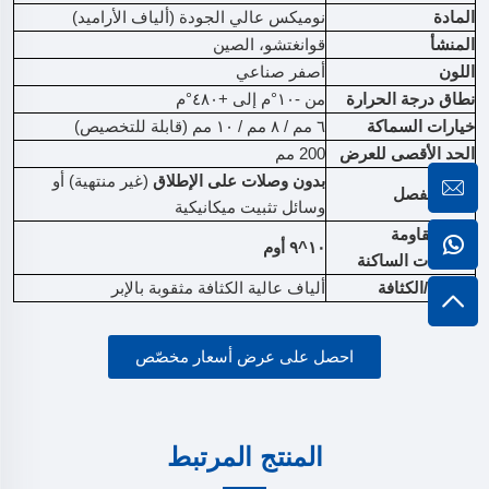
المادة
نوميكس عالي الجودة (ألياف الأراميد)
المنشأ
قوانغتشو، الصين
اللون
أصفر صناعي
نطاق درجة الحرارة
من -١٠°م إلى +٤٨٠°م
خيارات السماكة
٦ مم / ٨ مم / ١٠ مم (قابلة للتخصيص)
الحد الأقصى للعرض
200 مم
بدون وصلات على الإطلاق
(غير منتهية) أو
نوع المفصل
وسائل تثبيت ميكانيكية
قيمة مقاومة
١٠^٩ أوم
للشحنات الساكنة
الصلابة/الكثافة
ألياف عالية الكثافة مثقوبة بالإبر
احصل على عرض أسعار مخصّص
المنتج المرتبط