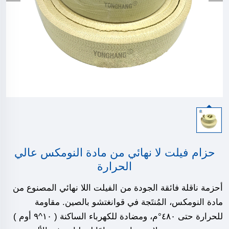
حزام فيلت لا نهائي من مادة النومكس عالي
الحرارة
أحزمة ناقلة فائقة الجودة من الفيلت اللا نهائي المصنوع من
مادة النومكس، المُنتَجة في قوانغتشو بالصين. مقاومة
للحرارة حتى ٤٨٠°م، ومضادة للكهرباء الساكنة (
١٠^٩ أوم
)