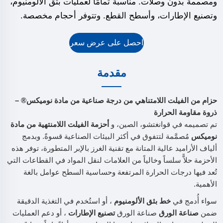
ومصممة بدون وصلات. مناسبة تمامًا لعمليات بثق الألومنيوم،
وتصنيع الإطارات، وأسطح القطع. وتتوفر أحجام مخصصة.
احصل على عرض سعر
مقدمة
حزام من الفيلت اللامتناهي من درجة صناعية من مادة نوميكس® –
ذروة مقاومة الحرارة
تم تصميمه في قوانغتشو، الصين، و
أحزمة الفيلت اللامنتهية من مادة
نوميكس
مُصمَّمة لتتفوق في أكثر البيئات الصناعية قسوةً. وبدمج
ألياف الأراميد عالية المتانة مع تقنية الغرز بالإبر المتطورة، توفر هذه
الأحزمة حلاًّ سلساً وخالياً من العلامات لنقل المواد في القطاعات التي
تُعد فيها درجات الحرارة المرتفعة وحساسية السطح عوامل بالغة
الأهمية.
سواء أُدمج في
خط بثق الألومنيوم
، أو استُخدم في التغذية الدقيقة
ضمن
صناعة الورق
صناعة الورق
تصنيع الإطارات
، أو دعم العمليات