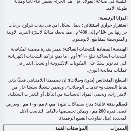
الثقيلة في صناعة الفولاذ، فإن هذا الحزام يضمن أداءً ثابتاً ومتانةً
طويلة الأمد.
المزايا الرئيسية:
استقرار حراري استثنائي:
يعمل بشكل آمن في بيئات تتراوح درجات
حرارتها بين
-10°م إلى 480°م
، مما يجعله مثاليًا لأسرّة التبريد الأولية
والمتوسطة لمقاطع الألومنيوم.
الهندسة المضادة للشحنات الساكنة:
يتميز بقدرة مضمنة لمكافحة
الشحنات الساكنة تبلغ
١٠^٩ أوم
، ما يمنع تراكم الشحنات الكهربائية
التي قد تؤثر سلبًا على المكونات الإلكترونية أو تشعل الغبار في
عمليات معالجة الورق.
السطح المتجانس (بدون وصلات):
إن تصميمنا اللامتناهي فعليًّا يلغي
نقاط الضعف و«علامات الوصلات»، ويضمن تشغيلًا سلسًا خالٍ من
الاهتزازات، ويحمي المواد الحساسة من التآكل أو التغيرات الشكلية.
مُصمَّم بدقة عالية:
متاح بسماكات تبلغ
٦ مم، ٨ مم، و١٠ مم
، وبعرض
أقصى قدره
200 مم
، ويمكن تخصيصها بالكامل لتناسب آلاتك
المحددة (مثل طاولات القطع الرقمية).
المميزات
المواصفات الفنية