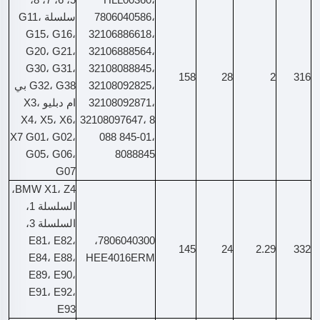
7806040586،
سلسلة G11،
G15، G16،
32106886618،
G20، G21،
32106888564،
G30، G31،
32108088845،
158
28
2
316
32108092825،
G32، G38 بي
32108092871،
ام دبليو X3،
X4، X5، X6،
32108097647، 8
X7 G01، G02،
088 845-01،
G05، G06،
8088845
G07
BMW X1، Z4،
السلسلة 1،
السلسلة 3،
E81، E82،
7806040300،
145
24
2.29
332
E84، E88،
HEE4016ERM
E89، E90،
E91، E92،
E93