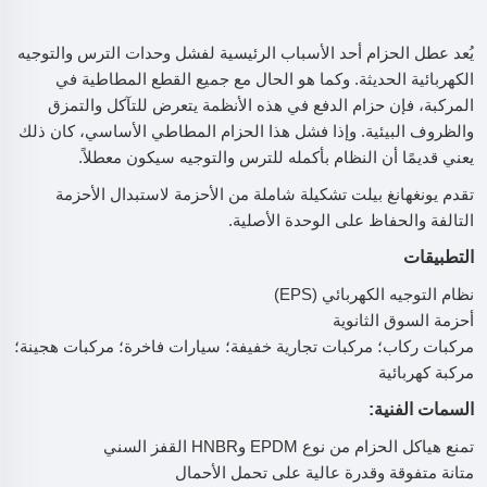
يُعد عطل الحزام أحد الأسباب الرئيسية لفشل وحدات الترس والتوجيه
الكهربائية الحديثة. وكما هو الحال مع جميع القطع المطاطية في
المركبة، فإن حزام الدفع في هذه الأنظمة يتعرض للتآكل والتمزق
والظروف البيئية. وإذا فشل هذا الحزام المطاطي الأساسي، كان ذلك
يعني قديمًا أن النظام بأكمله للترس والتوجيه سيكون معطلاً.
تقدم يونغهانغ بيلت تشكيلة شاملة من الأحزمة لاستبدال الأحزمة
التالفة والحفاظ على الوحدة الأصلية.
التطبيقات
نظام التوجيه الكهربائي (EPS)
أحزمة السوق الثانوية
مركبات ركاب؛ مركبات تجارية خفيفة؛ سيارات فاخرة؛ مركبات هجينة؛
مركبة كهربائية
السمات الفنية:
تمنع هياكل الحزام من نوع EPDM وHNBR القفز السني
متانة متفوقة وقدرة عالية على تحمل الأحمال