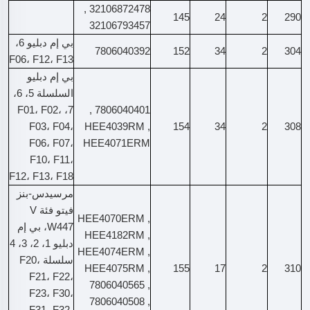
32106872478 ,
145
24
2
290
32106793457
بي إم دبليو 6،
7806040392
152
34
2
304
F06، F12، F13
بي إم دبليو
السلسلة 5، 6،
7، F01، F02،
7806040401 ,
F03، F04،
HEE4039RM ,
154
34
2
308
F06، F07،
HEE4071ERM
F10، F11،
F12، F13، F18
مرسيدس-بنز
فيتو فئة V
HEE4070ERM ,
W447، بي إم
HEE4182RM ,
دبليو 1، 2، 3، 4
HEE4074ERM ,
سلسلة F20،
HEE4075RM ,
155
17
2
310
F21، F22،
7806040565 ,
F23، F30،
7806040508 ,
F31، F32،