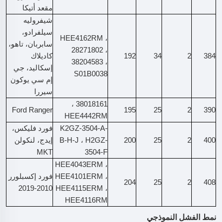
مقعد أتيكا
شيفروليه
سيلفرادو،
HEE4162RM ،
سابربان، تاهو،
‎28271802 ،
384
2
34
192
كاديلاك
38204583 ،
إسكاليد، جي
S01B0038
إم سي يوكون
سيررا
38018161 ،
Ford Ranger
195
25
2
390
HEE4442RM
K2GZ-3504-A-
فورد فليكس،
400
2
25
200
B-H-J ، H2GZ-
إيدج، لنكولن
MKT
3504-F
HEE4043ERM ،
HEE4101ERM ،
فورد إكسبلورر
204
25
2
408
2010-2019
HEE4115ERM ،
HEE4116RM
نمط الفشل النموذجي