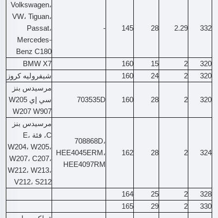
Volkswagen،
VW، Tiguan،
Passat،
-
145
28
2.29
332
Mercedes-
Benz C180
BMW X7
160
15
2
320
320
2
24
160
شيفروليه كروز
مرسيدس بنز
320
2
28
160
703535D
سي إي W205
W207 W907
مرسيدس بنز
C، فئة E،
708868D،
W204، W205،
HEE4045ERM،
162
28
2
324
W207، C207،
HEE4097RM
W212، W213،
V212، S212
164
25
2
328
165
29
2
330