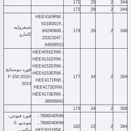
172
25
2
344
172
28
2
344
HEE4169RM ،
S01B0019 ،
شيفروليه
84240808 ،
174
26
2
348
كامارو
23323247 ،
84558552
HEE4091ERM ،
HEE4131ERM ،
HEE4152ERM ،
فورد موستانج
HEE4153ERM ،
F-150 2010-
177
34
2
354
HEE4171RM ،
2014
HEE4172ERM،
HEE4173ERM ،
38006842
179
34
2
358
7806040596 ،
فورد فيوجن،
7806040696 ،
مونديو، S-
182
22
2
364
HEE4151RM ،
ماكس،