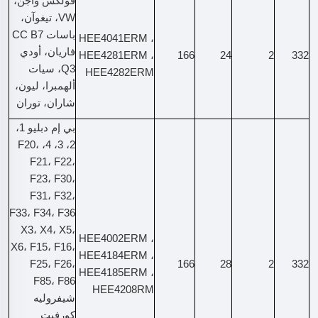
فولكس واجن،
VW، تيغوآن،
باسات CC B7
HEE4041ERM ،
فاريان، أودي
HEE4281ERM ،
166
24
2
332
Q3، سيات
HEE4282ERM
ألهمبرا، ليون،
شاران، توران
بي إم دبليو 1،
2، 3، 4، F20،
F21، F22،
F23، F30،
F31، F32،
F33، F34، F36
X3، X4، X5،
HEE4002ERM ،
X6، F15، F16،
HEE4184ERM ،
F25، F26،
166
28
2
332
HEE4185ERM ،
F85، F86
HEE4208RM
شيفروليه
كورفيت