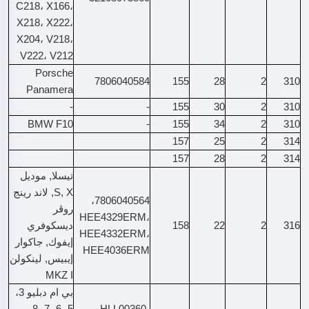
C218، X166،
X218، X222،
X204، V218،
V222، V212
Porsche
7806040584
155
28
2
310
Panamera
-
-
155
30
2
310
BMW F10
-
155
34
2
310
157
25
2
314
157
28
2
314
تيسلا, موديل
S, X, لاند رينج
7806040564،
روڤر
HEE4329ERM،
316
2
22
158
ديسكوفري
HEE4332ERM،
إيفوك, جاكوار
HEE4036ERM
إيبيس, لينكولن
MKZ I
بي ام دبليو 3،
5، 6، 7، 8،
HLL00360،