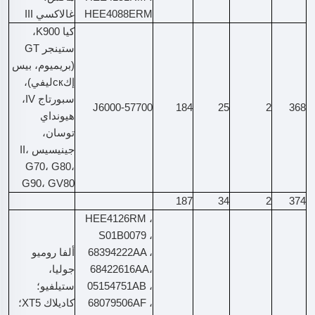
HEE4088ERM
غالاكسي III
كيا K900،
ستينجر GT
(بريميوم، بيس
إكскليفي)،
سبورتاج IV،
57700-J6000
184
25
2
368
هيونداي
توسان،
جينيسيس II،
G70، G80،
G90، GV80
187
34
2
374
HEE4126RM ،
S01B0079 ،
68394222AA ،
ألفا روميو
68422616AA،
جوليا،
05154751AB ،
ستيلفيو؛
68079506AF ،
كاديلاك XT5؛