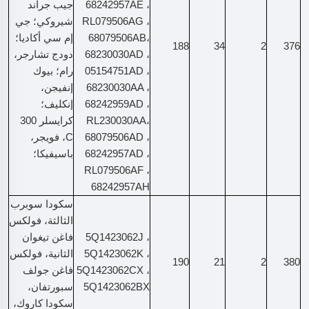
68242957AE ،
جيب جراند
RL079506AG ،
شيروكي؛ جي
68079506AB،
إم سي أكاديا؛
188
34
2
376
68230030AD ،
دودج تشارجر،
05154751AD ،
رام؛ بيوك
68230030AA ،
إنفيجن،
68242959AD ،
إنكليف؛
RL230030AA،
كرايسلر 300
68079506AD ،
C، فويجر،
68242957AD ،
باسيفيكا؛
RL079506AF ،
68242957AH
سكودا سوبرب
الثالثة، فولكس
5Q1423062J ،
فاغن تيغوان
5Q1423062K ،
الثانية، فولكس
190
21
2
380
5Q1423062CX ،
فاغن جولف
5Q1423062BX
سبورتفان،
سكودا كاروك،