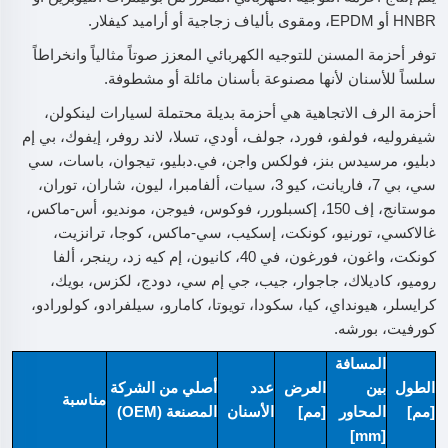
HNBR أو EPDM، ومقوى بألياف زجاجية أو أراميد كيفلار.
توفر أحزمة المسنن للتوجيه الكهربائي المعزز صوتاً مثالياً وانخراطاً
سلساً للأسنان لأنها مصنوعة بأسنان مائلة أو مشطوفة.
أحزمة الرف الاتجاهية هي أحزمة بديلة محتملة لسيارات لينكولن،
شيفروليه، فولفو، فورد، جولف، أودي، تسلا، لاند روفر، إيفوك، بي إم
دبليو، مرسيدس بنز، فولكس واجن، في.دبليو، تيجوان، باسات، سي
سي، بي 7، فاريانت، كيو 3، سيات، ألفامبرا، ليون، شاران، توران،
موستانج، إف 150، إكسبلورر، فوكوس، فيوجن، مونديو، أس-ماكس،
غالاكسي، تورنيو، كونكت، إسكيب، سي-ماكس، كوجا، ترانزيت،
كونكت، واغون، فورغون، في 40، كانيون، إم كيه زد، رينجر، ألفا
روميو، كاديلاك، جاجوار، جيب، جي إم سي، دودج، لكزس، بويك،
كرايسلر، هيونداي، كيا، سكودا، تويوتا، كامارو، سيلفرادو، كولورادو،
كورفيت، بورشه.
المسافة
الطول
بين
العرض
عدد
أصلي من الشركة
مناسبة
[مم]
المحاور
[مم]
الأسنان
المصنعة (OEM)
[mm]