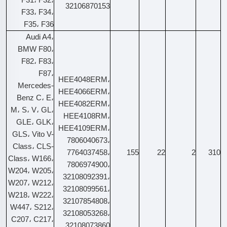
32106870153
F33، F34،
F35، F36
Audi A4،
BMW F80،
F82، F83،
F87،
HEE4048ERM،
Mercedes-
HEE4066ERM،
Benz C، E،
HEE4082ERM،
M، S، V، GL،
HEE4108RM،
GLE، GLK،
HEE4109ERM،
GLS، Vito V-
7806040673،
Class، CLS-
7764037458،
155
22
2
310
Class، W166،
7806974900،
W204، W205،
32108092391،
W207، W212،
32108099561،
W218، W222،
32107854808،
W447، S212،
32108053268،
C207، C217،
32108073860