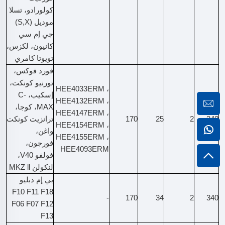
كولورادو، تسلا
موديل (S,X)
جي إم سي
كانيون، لكزس،
تويوتا كامري
فورد فوكس،
تورنيو كونكت،
HEE4033ERM ،
إسكيب، C-
HEE4132ERM ،
MAX، كوجا،
HEE4147ERM ،
340
2
25
170
ترانزيت كونكت
HEE4154ERM ،
واغن،
HEE4155ERM ،
فورجون،
HEE4093ERM
فولفو V40،
لنكولن MKZ ll
بي إم دبليو
F10 F11 F18
-
170
34
2
340
F06 F07 F12
F13