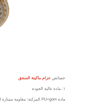
خصائص
حزام ماكينة السجق
١. مادة عالية الجودة
مادة PU+gom المركبة: مقاومة ممتازة للتآكل والزيوت، مناسبة للبيئة المعالجة للأطعمة.