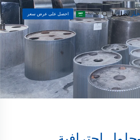
خبار
اتصل بنا
احصل على عرض سعر
AR
 فعّال ومتين--حلول احترافية