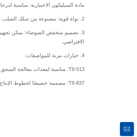
مادة السيليكون الاختيارية: مناسبة لدرج
2. نواة قوية: مصنوعة من سلك الصلب أو ألياف كييفلر لضمان عدم تشوه أو كسر الحزام تحت الأحمال العالية.
3. تصميم منخفض الضوضاء: يمكن تجهيز 
الافتراضي.
4. خيارات مرنة للمواصفات:
T9-513: مناسبة لمعدات معالجة السجق الصغيرة والمتوسطة، مع عرض معتدل وتشغيل مستقر.
T9-837: مصممة خصيصًا لخطوط الإنتاج الكبيرة، مع قدرة تحمل أقوى، مناسبة للاحتياجات العالية للإنتاج.