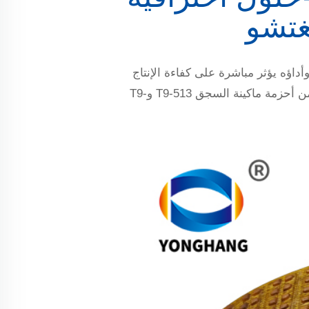
غتشو
داؤه يؤثر مباشرة على كفاءة الإنتاج
وجودة المنتج. شركة غوانغتشو يي ترانسميشن بليت كو، وهي مصنعة محترفة لأحزمة النقل، توفر نوعين من أحزمة ماكينة السجق T9-513 وT9-