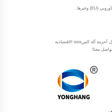
شركة جوانغتشو يونغهانج لصناعة أحزمة النقل متخصصة في تصنيع أحزمة النقل لمدة 12 عامًا، وتقدم حلول أحزمة آلة السosis الاقتصادية
تواصل معنا!