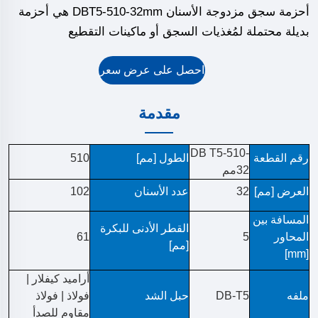
أحزمة سجق مزدوجة الأسنان DBT5-510-32mm هي أحزمة
بديلة محتملة لمُغذيات السجق أو ماكينات التقطيع
احصل على عرض سعر
مقدمة
DB T5-510-
رقم القطعة
الطول [مم]
510
32مم
العرض [مم]
32
عدد الأسنان
102
المسافة بين
القطر الأدنى للبكرة
المحاور
5
61
[مم]
[mm]
أراميد كيفلار |
ملفه
DB-T5
حبل الشد
فولاذ | فولاذ
مقاوم للصدأ