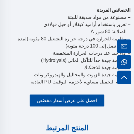
الخصائص الفريدة
– مصنوعة من مواد صديقة للبيئة
– تعزيز باستخدام أراميد كيفلار أو حبل فولاذي
– الصلابة: 80 شور A
– مقاومة للحرارة في درجة حرارة التشغيل 80 مئوية (لمدة
قصيرة تصل إلى 100 درجة مئوية)
– أداء جيد عند درجات الحرارة المنخفضة
– مقاومة جيدة جداً للتآكل المائي (Hydrolysis)
– مقاومة جيدة للاحتكاك
– مقاومة جيدة للزيوت والمحاليل والهيدروكربونات
– قابلية التحميل مساوية لأحزمة التوقيت PU العادية
احصل على عرض أسعار مخصّص
المنتج المرتبط