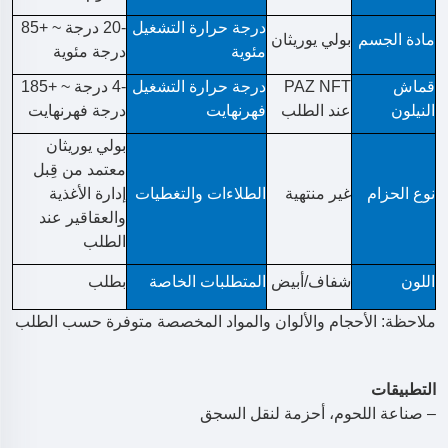
درجة حرارة التشغيل
-20 درجة ~ +85
مادة الجسم
بولي يوريثان
مئوية
درجة مئوية
قماش
PAZ NFT
درجة حرارة التشغيل
-4 درجة ~ +185
النيلون
عند الطلب
فهرنهايت
درجة فهرنهايت
بولي يوريثان
معتمد من قِبل
نوع الحزام
غير منتهية
الطلاءات والتغطيات
إدارة الأغذية
والعقاقير عند
الطلب
اللون
شفاف/أبيض
المتطلبات الخاصة
بطلب
ملاحظة: الأحجام والألوان والمواد المخصصة متوفرة حسب الطلب
التطبيقات
– صناعة اللحوم، أحزمة لنقل السجق