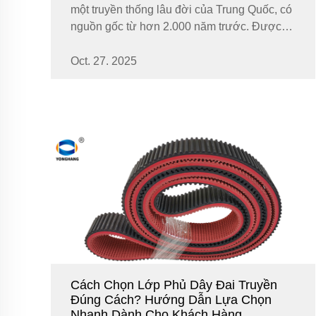
một truyền thống lâu đời của Trung Quốc, có
nguồn gốc từ hơn 2.000 năm trước. Được
gọi là Tết Trùng Dương trong tiếng Trung, lễ
hội này hòa hợp và...
Oct. 27. 2025
Cách Chọn Lớp Phủ Dây Đai Truyền
Đúng Cách? Hướng Dẫn Lựa Chọn
Nhanh Dành Cho Khách Hàng