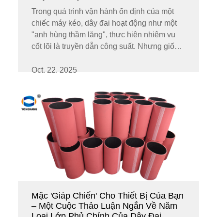
Trong quá trình vận hành ổn định của một
chiếc máy kéo, dây đai hoạt động như một
"anh hùng thầm lặng", thực hiện nhiệm vụ
cốt lõi là truyền dẫn công suất. Nhưng giống
như mọi anh hùng, nó cũng có thể bị mệt
mỏi và lão hóa theo thời gian. Khi nó bất
Oct. 22. 2025
ngờ "đình công", p...
Mặc 'Giáp Chiến' Cho Thiết Bị Của Bạn
– Một Cuộc Thảo Luận Ngắn Về Năm
Loại Lớp Phủ Chính Của Dây Đai