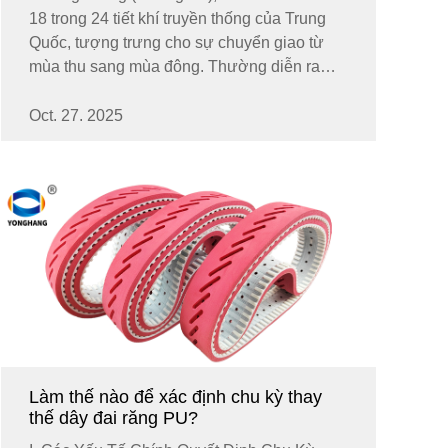
18 trong 24 tiết khí truyền thống của Trung
Quốc, tượng trưng cho sự chuyển giao từ
mùa thu sang mùa đông. Thường diễn ra
vào khoảng ngày 23 hoặc 24 tháng Mười
hằng năm, thời điểm này phản ánh vị trí của
Oct. 27. 2025
Mặt Trời ở kinh độ thiên văn 210 độ...
Làm thế nào để xác định chu kỳ thay
thế dây đai răng PU?