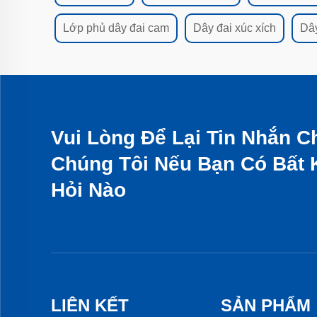
Lớp phủ dây đai cam
Dây đai xúc xích
Dây
Vui Lòng Để Lại Tin Nhắn C
Chúng Tôi Nếu Bạn Có Bất 
Hỏi Nào
LIÊN KẾT
SẢN PHẨM