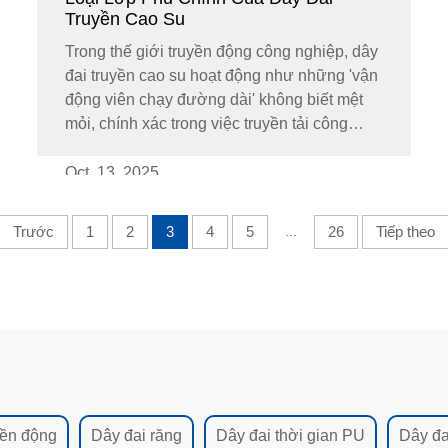
Truyền Cao Su
Trong thế giới truyền động công nghiệp, dây
đai truyền cao su hoạt động như những 'vận
động viên chạy đường dài' không biết mệt
mỏi, chính xác trong việc truyền tải công
suất. Nhưng bạn có biết rằng hiệu suất của
'vận động viên' này phụ thuộc rất lớn vào
Oct. 13. 2025
các đặc điểm kỹ thuật...
Trước
1
2
3
4
5
...
26
Tiếp theo
yền động
Dây đai răng
Dây đai thời gian PU
Dây đa