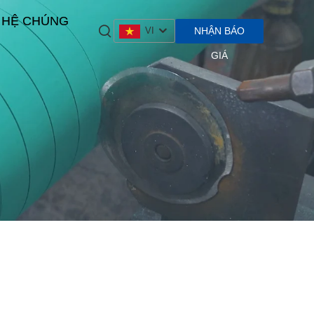
N HỆ CHÚNG
NHẬN BÁO
VI
GIÁ