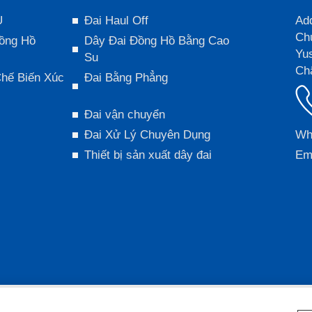
U
Đai Haul Off
Add
Ch
ồng Hồ
Dây Đai Đồng Hồ Bằng Cao
Yu
Su
Ch
Chế Biến Xúc
Đai Bằng Phẳng
Đai vận chuyển
Đai Xử Lý Chuyên Dụng
Wh
Thiết bị sản xuất dây đai
Ema