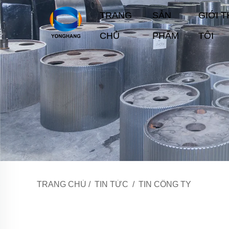
TRANG
SẢN
GIỚI 
CHỦ
PHẨM
TÔI
TRANG CHỦ
/
TIN TỨC
/
TIN CÔNG TY