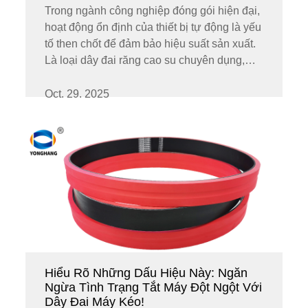
Trong ngành công nghiệp đóng gói hiện đại,
hoạt động ổn định của thiết bị tự động là yếu
tố then chốt để đảm bảo hiệu suất sản xuất.
Là loại dây đai răng cao su chuyên dụng,
dây đai máy kéo căng màng chân không
được sử dụng rộng rãi trong các máy đóng
Oct. 29. 2025
gói đứng, u...
Hiểu Rõ Những Dấu Hiệu Này: Ngăn
Ngừa Tình Trạng Tắt Máy Đột Ngột Với
Dây Đai Máy Kéo!