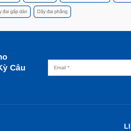
 đai gấp dán
Dây đai phẳng
ho
Kỳ Câu
L