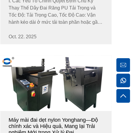
I. Các Yếu Tố Chính Quyết Định Chu Kỳ
Thay Thế Dây Đai Răng PU Tải Trọng và
Tốc Độ: Tải Trọng Cao, Tốc Độ Cao: Vận
hành kéo dài ở mức tải toàn phần hoặc gần
toàn phần với tốc độ cao sẽ làm tăng nhanh
độ mỏi của dây đai và rút ngắn tuổi thọ. Tải
Oct. 22. 2025
Trọng Nhẹ, Tốc Độ Thấp: Vận hành...
Máy mài đai dẹt nylon Yonghang—Độ
chính xác và Hiệu quả, Mang lại Trải
nghiệm Mới trong Xử lý Đai