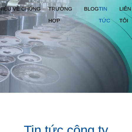
THIỆU VỀ CHÚNG
TRƯỜNG
BLOG
TIN
LIÊ
HỢP
TỨC
TÔI
Tin tức công ty