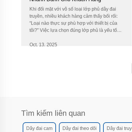
Khi đối mặt với vô số loại lớp phủ dây đai
truyền, nhiều khách hàng cảm thấy bối rối:
“Loại nào thực sự phù hợp với thiết bị của
tôi?” Việc lựa chọn đúng lớp phủ là yếu tố
then chốt để đảm bảo hoạt động ổn định của
dây chuyền sản xuất và kéo dài tuổi thọ thiết
Oct. 13. 2025
bị...
Tìm kiếm liên quan
Dây đai cam
Dây đai theo dõi
Dây đai tru