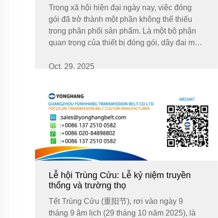
Trong xã hội hiện đại ngày nay, việc đóng
gói đã trở thành một phần không thể thiếu
trong phân phối sản phẩm. Là một bộ phận
quan trọng của thiết bị đóng gói, dây đai máy
kéo màng chân không đóng vai trò không thể
thay thế trong các máy đóng gói đứng.
Oct. 29. 2025
Thông qua ...
Lễ hội Trùng Cửu: Lễ kỷ niệm truyền
thống và trường thọ
Tết Trùng Cửu (重阳节), rơi vào ngày 9
tháng 9 âm lịch (29 tháng 10 năm 2025), là