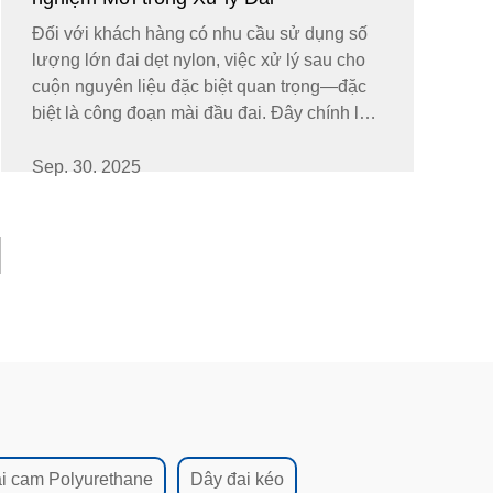
Đối với khách hàng có nhu cầu sử dụng số
lượng lớn đai dẹt nylon, việc xử lý sau cho
cuộn nguyên liệu đặc biệt quan trọng—đặc
biệt là công đoạn mài đầu đai. Đây chính là
yếu tố quyết định trực tiếp việc đai nối thành
vòng có được trơn tru và chắc chắn hay
Sep. 30. 2025
không. Để giải quyết...
i cam Polyurethane
Dây đai kéo