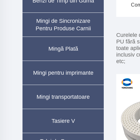
Benzi de Timp din Guma
Com
Mingi de Sincronizare
Pentru Produse Carnii
Curelele 
PU fără su
toate apl
Mingă Plată
inclusiv 
etc;
Mingi pentru imprimante
Mingi transportatoare
Tasiere V