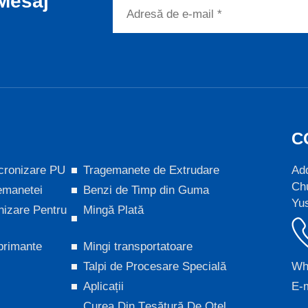
Mesaj
C
cronizare PU
Tragemanete de Extrudare
Add
Chu
emanetei
Benzi de Timp din Guma
Yus
nizare Pentru
Mingă Plată
primante
Mingi transportatoare
Talpi de Procesare Specială
Wh
Aplicații
E-m
Curea Din Ţesătură De Oţel