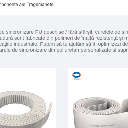
ponente ale Tragemanetei
de sincronizare PU deschise / fără sfârșit, curelele de s
dură sunt fabricate din polimeri de înaltă rezistență și ma
icațiile industriale. Putem să te ajutăm să îți optimizezi 
curele de sincronizare din poliuretan personalizate și su