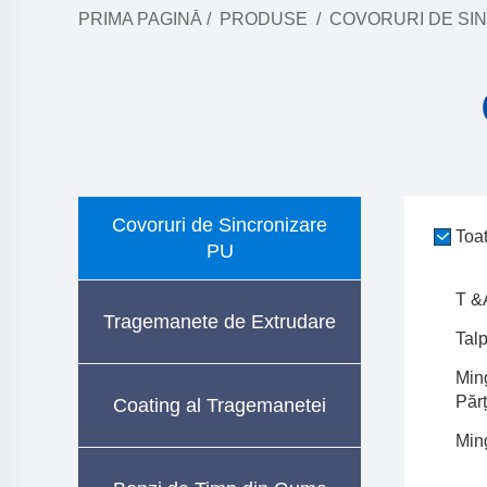
PRIMA PAGINĂ
/
PRODUSE
/
COVORURI DE SI
Covoruri de Sincronizare
Toa
PU
T &
Tragemanete de Extrudare
Talp
Min
Părț
Coating al Tragemanetei
Min