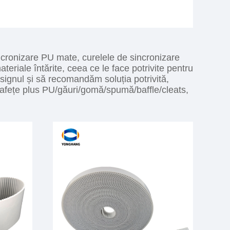
incronizare PU mate, curelele de sincronizare
teriale întărite, ceea ce le face potrivite pentru
designul și să recomandăm soluția potrivită,
prafețe plus PU/găuri/gomă/spumă/baffle/cleats,