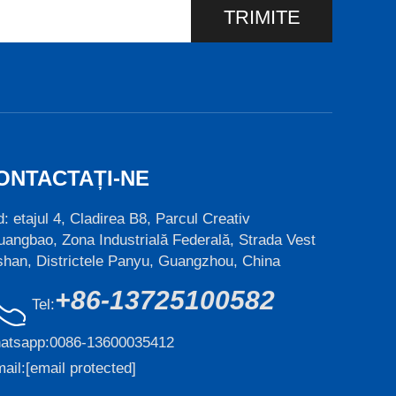
TRIMITE
ONTACTAȚI-NE
: etajul 4, Cladirea B8, Parcul Creativ
angbao, Zona Industrială Federală, Strada Vest
han, Districtele Panyu, Guangzhou, China
+86-13725100582
Tel:
atsapp:
0086-13600035412
ail:
[email protected]