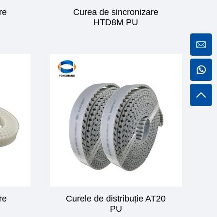
re
Curea de sincronizare
HTD8M PU
re
Curele de distribuție AT20
PU