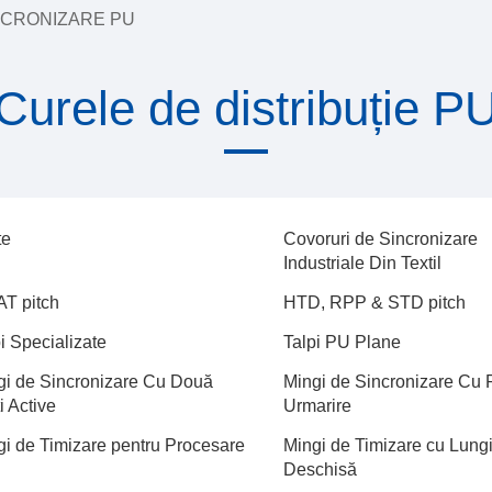
NCRONIZARE PU
Curele de distribuție P
te
Covoruri de Sincronizare
Industriale Din Textil
AT pitch
HTD, RPP & STD pitch
i Specializate
Talpi PU Plane
gi de Sincronizare Cu Două
Mingi de Sincronizare Cu P
i Active
Urmarire
gi de Timizare pentru Procesare
Mingi de Timizare cu Lung
Deschisă