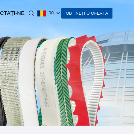
CTAȚI-NE
OBȚINEȚI O OFERTĂ
RO