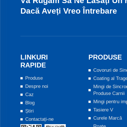
Vă Rugăm Să Ne Lasați Un 
Dacă Aveți Vreo Întrebare
LINKURI
PRODUSE
RAPIDE
Covoruri de Sin
Produse
Coating al Trag
Despre noi
Mingi de Sincro
Produse Carnii
Caz
Mingi pentru im
Blog
Tasiere V
Știri
Curele Marcă
Contactați-ne
Roate