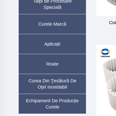
Talpi de Procesare
Specială
Cur
Curele Marcă
Aplicații
Roate
Curea Din Ţesătură De
Oţel Inoxidabil
Echipament De Producție
Curele