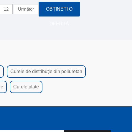
12
Următor
OBȚINEȚI O
OFERTĂ
U
Curele de distribuție din poliuretan
re
Curele plate