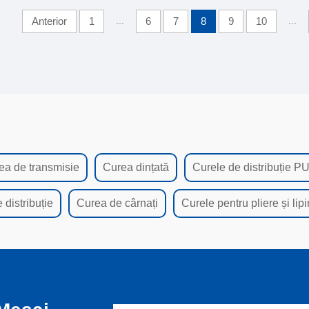
Anterior
1
...
6
7
8
9
10
...
ea de transmisie
Curea dințată
Curele de distribuție P
 distribuție
Curea de cârnați
Curele pentru pliere și lipi