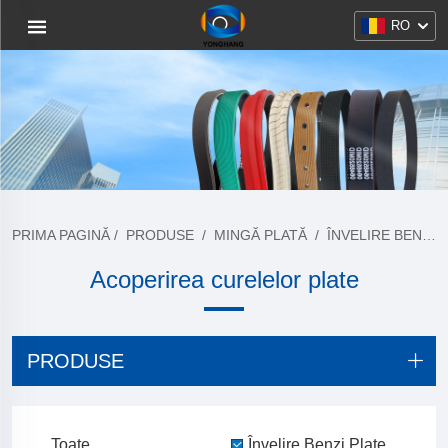
RO
PRIMA PAGINĂ
/
PRODUSE
/
MINGĂ PLATĂ
/
ÎNVELIRE BENZI PLATE
Acoperirea curelelor plate
PRODUSE
Toate
Învelire Benzi Plate