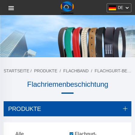
DE
STARTSEITE
/
PRODUKTE
/
FLACHBAND
/
FLACHGURT-BESCHICHTUNG
Flachriemenbeschichtung
PRODUKTE
Alle
Flachgurt-