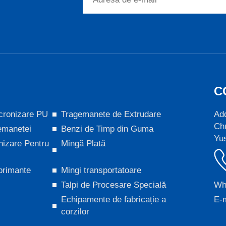
C
cronizare PU
Tragemanete de Extrudare
Add
Chu
emanetei
Benzi de Timp din Guma
Yus
nizare Pentru
Mingă Plată
primante
Mingi transportatoare
Talpi de Procesare Specială
Wh
Echipamente de fabricație a
E-m
corzilor