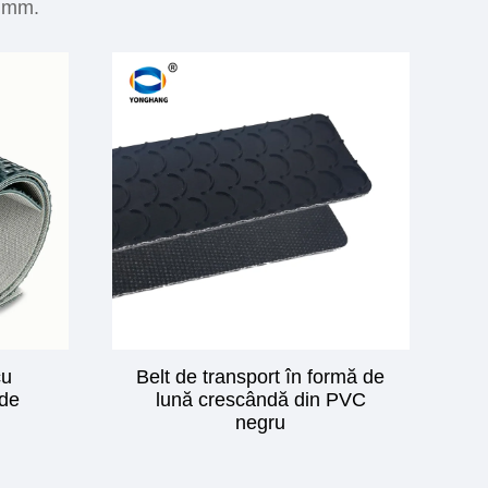
8 mm.
cu
Belt de transport în formă de
rde
lună crescândă din PVC
negru