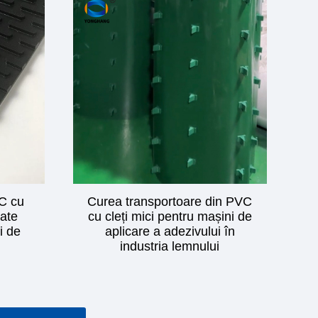
C cu
Curea transportoare din PVC
tate
cu cleți mici pentru mașini de
i de
aplicare a adezivului în
industria lemnului