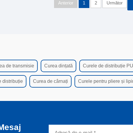
Anterior
1
2
Următor
ea de transmisie
Curea dințată
Curele de distribuție P
 distribuție
Curea de cârnați
Curele pentru pliere și lipi
Mesaj