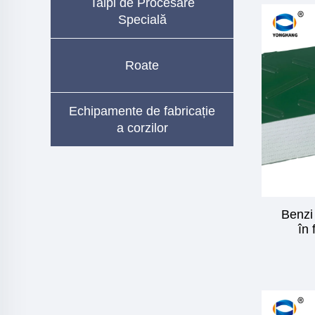
Talpi de Procesare
Specială
Roate
Echipamente de fabricație
a corzilor
Benzi
în