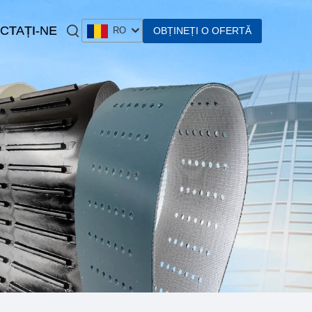
CTAȚI-NE
OBȚINEȚI O OFERTĂ
RO