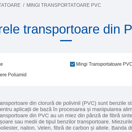
TATOARE
/
MINGI TRANSPORTATOARE PVC
ele transportoare din
te
Mingi Transportatoare PV
iere Poliamid
ransportoare din clorură de polivinil (PVC) sunt benzile st
 pentru aplicații de bază în procesarea și manipularea alim
ransportoare din PVC au un miez din pânză de fibră sinte
ușoare sau medii de tipul benzilor transportoare. Miezurile
poliester, nailon, Velen, fibră de carbon și altele. Banda 