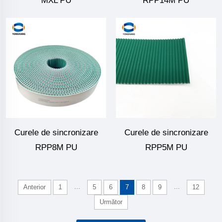
MXL PU
RPP14M PU
Curele de sincronizare
Curele de sincronizare
RPP8M PU
RPP5M PU
...
...
Anterior
1
5
6
7
8
9
12
Următor