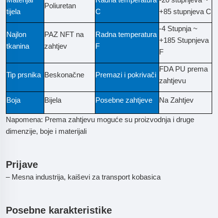
Poliuretan
tijela
C
+85 stupnjeva C
-4 Stupnja ~
Najlon
PAZ NFT na
Radna temperatura
+185 Stupnjeva
tkanina
zahtjev
F
F
FDA PU prema
Tip prsnika
Beskonačne
Premazi i pokrivači
zahtjevu
Boja
Bijela
Posebne zahtjeve
Na Zahtjev
Napomena: Prema zahtjevu moguće su proizvodnja i druge
dimenzije, boje i materijali
Prijave
– Mesna industrija, kaiševi za transport kobasica
Posebne karakteristike