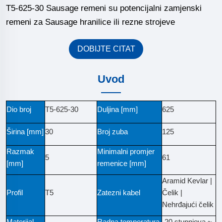
T5-625-30 Sausage remeni su potencijalni zamjenski
remeni za Sausage hranilice ili rezne strojeve
DOBIJTE CITAT
Uvod
Dio broj
T5-625-30
Duljina [mm]
625
Širina [mm]
30
Broj zuba
125
Razmak
Minimalni promjer
5
61
[mm]
remenice [mm]
Aramid Kevlar |
Profil
T5
Zatezni kabel
Čelik |
Nehrđajući čelik
Materijal
Radna temperatura
-20 stupnjeva ~