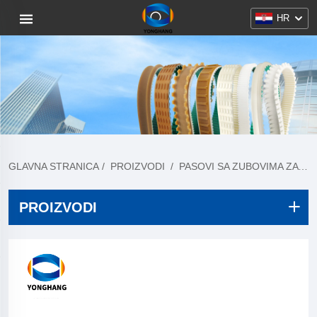
HR
GLAVNA STRANICA
/
PROIZVODI
/
PASOVI SA ZUBOVIMA ZA KOBASICU
PROIZVODI