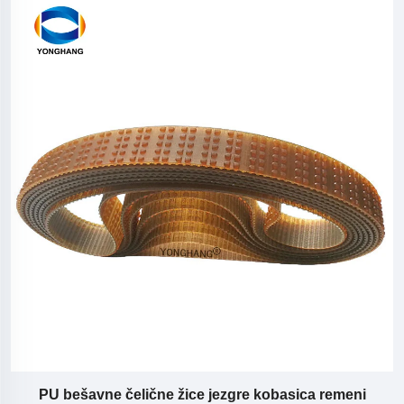
a
PU bešavne čelične žice jezgre kobasica remeni