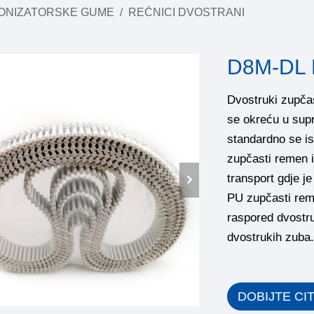
ONIZATORSKE GUME
/
REČNICI DVOSTRANI
D8M-DL 
Dvostruki zupča
se okreću u sup
standardno se is
zupčasti remen 
transport gdje j
PU zupčasti rem
raspored dvostr
dvostrukih zuba.
DOBIJTE CI