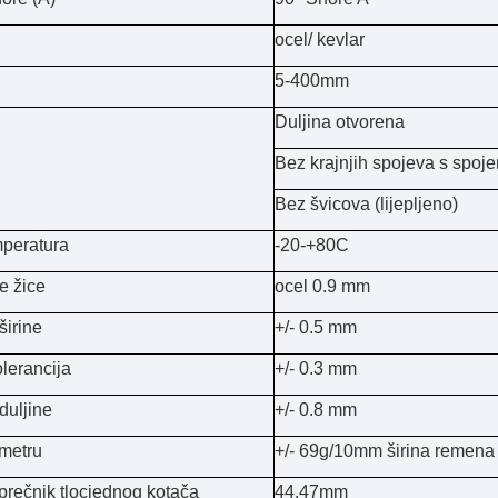
ocel/ kevlar
5-400mm
Duljina otvorena
Bez krajnjih spojeva s spoj
Bez švicova (lijepljeno)
peratura
-20-+80C
e žice
ocel 0.9 mm
širine
+/- 0.5 mm
olerancija
+/- 0.3 mm
duljine
+/- 0.8 mm
 metru
+/- 69g/10mm širina remena
prečnik tlocjednog kotača
44.47mm