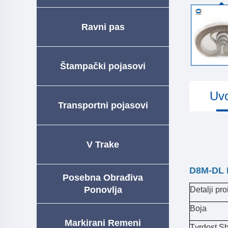
Ravni pas
Štampački pojasovi
Uv
Transportni pojasovi
V Trake
D8M-DL 
Posebna Obrađiva
Ponovlja
Detalji p
Boja
Markirani Remeni
Tvrdost Sh