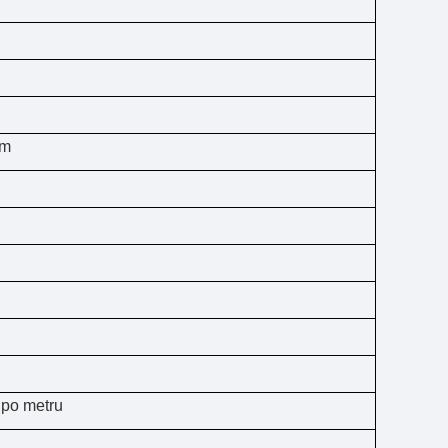
em
 po metru