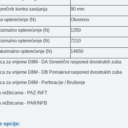
prečnik kontra savijanja
90 mm
o opterećenje (N)
Otvoreno
imalno opterećenje (N)
1350
imalno opterećenje (N)
7210
simalno opterećenje (N)
14650
a za vrijeme D8M - DA Simetrični raspored dvostrukih zuba
ca za vrijeme D8M - DB Pomaknut raspored dvostrukih zuba
a za vrijeme D8M - Perforacije / Brušenje
s režbicama - PAZ /NFT
s režbicama - PAR/NFB
 opcije: