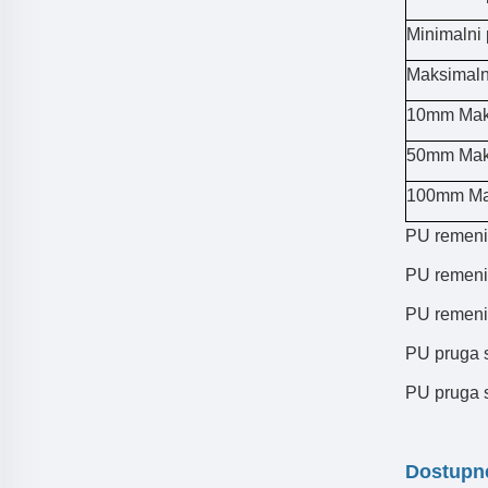
Minimalni 
Maksimaln
10mm Maks
50mm Maks
100mm Mak
PU remenic
PU remeni
PU remenic
PU pruga 
PU pruga 
Dostupne