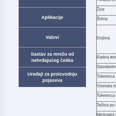
Žice
Aplikacije
Širina
Valovi
Duljina
Sastav za mrežu od
Radna tem
nehrđajućeg čelika
Standardn
Uređaji za proizvodnju
Tolerenca 
pojaseva
Visinska t
Tolerenca 
Težina po
Minimalni 