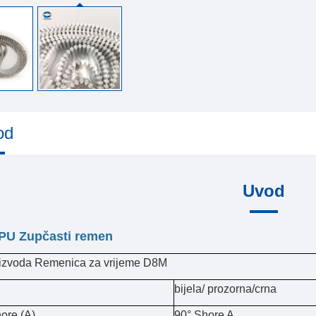
od
Uvod
PU Zupčasti remen
roizvoda Remenica za vrijeme D8M
bijela/ prozorna/crna
ore (A)
90° Shore A