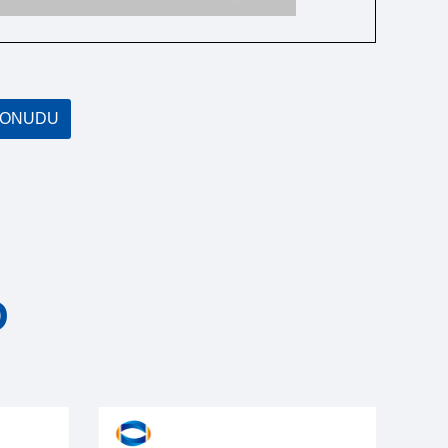
PONUDU
D