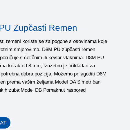
PU Zupčasti Remen
sti remeni koriste se za pogone s osovinama koje
rotnim smjerovima. D8M PU zupčasti remen
poručuje s čeličnim ili kevlar vlaknima. D8M PU
ima korak od 8 mm, izuzetno je prikladan za
e potrebna dobra pozicija. Možemo prilagoditi D8M
en prema vašim željama.Model DA Simetričan
ukih zuba;Model DB Pomaknut raspored
TAT