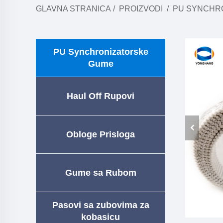
GLAVNA STRANICA
/
PROIZVODI
/
PU SYNCHR
PU Synchronizatorske
Gume
Haul Off Rupovi
Obloge Prisloga
Gume sa Rubom
Pasovi sa zubovima za
kobasicu