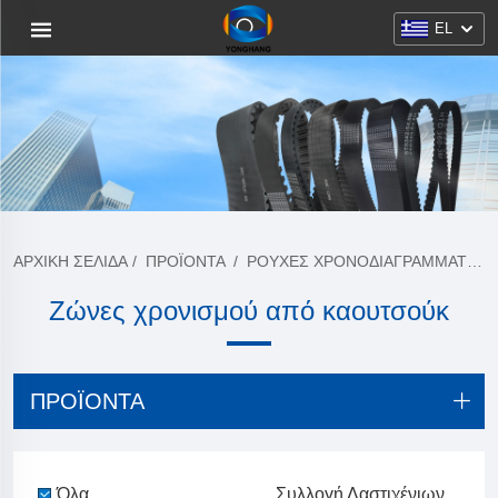
EL
ΑΡΧΙΚΉ ΣΕΛΊΔΑ
/
ΠΡΟΪΌΝΤΑ
/
ΡΟΎΧΕΣ ΧΡΟΝΟΔΙΑΓΡΆΜΜΑΤΟΣ ΑΠΌ ΚΑΟΥΤΣΟΎΚΙ
Ζώνες χρονισμού από καουτσούκ
ΠΡΟΪΌΝΤΑ
Όλα
Συλλογή Λαστιχένιων