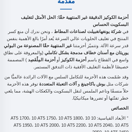
مقدمة
أحزمة الكوكيز الدقيقة غير المنتهية حقًا: الحل الأمثل لتغليف
البسكويت الحساس
في
شركة يونغهانغبيلت لصناعات المطاط
، ونحن ندرك أن منع كسر
المنتج في تغليف الحلويات عالي السرعة يُعد أمرًا بالغ الأهمية بنفس
قدر سرعة الآلة. وتتميّز أحزمتنا
غير المنتهية حقًا المصنوعة من البولي
يوريثان مع أسنان خطاف مدمجة بشكل تكاملي
(والمعروفة على نطاق
واسع في القطاع باسم
أحزمة الكوكيز
أو
أحزمة المِلْفَصِد
) المصممة
خصيصًا لأنظمة التغليف الأفقية ذات التدفق المستمر.
وقد صُمّمت هذه الأحزمة للتكامل السلس مع الآلات الرائدة عالميًّا من
شركات مثل
بوش باكاجينغ
و
آلات التعبئة المتعددة
توفر هذه الأحزمة
حلاً منسقًا وناعم الملمس لنقل البسكويت والكعكات الهشة، مما يلغي
خطر تفتّتها أو تضررها ميكانيكيًا.
الخصائص
° الأبعاد القياسية: 10 AT5 1700، 10 AT5 1750، 10 AT5 1800، 10
AT5 1950، 10 AT5 2000، 10 AT5 2200، 10 AT5 2040، 10 AT5