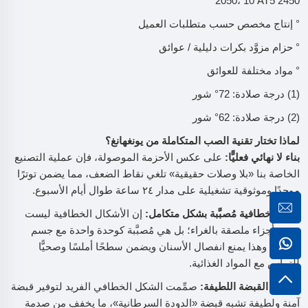
2050، 10 AT5 2450
° إنتاج مخصص حسب متطلبات العميل
° حزام مزوَّد بكرات دليلية / عوائق
° مواد مختلفة للعوائق
(1) درجة صلادة: 72° شور
(2) درجة صلادة: 62° شور
لماذا تختار تقنية الصب المتكاملة من يونغهانغ؟
بناء لا نهائي فعليًّا:
على عكس الأحزمة الموصولة، فإن عملية التصنيع
الخاصة بنا «بلا وصلات حقيقية» تلغي نقاط الضعف، مما يضمن توترًا
موحدًا وموثوقية تشغيلية على مدار ٢٤ ساعة طوال أيام الأسبوع.
أسنان خطافية مُصبَّبة بشكل متكامل:
إن الأشكال الخطافية ليست
مجرد أجزاء ملصقة بالغراء؛ بل هي مُصبَّبة كوحدة واحدة مع جسم
الحزام. وهذا يمنع انفصال الأسنان ويضمن سطحًا أملسًا وصحيًّا
للتماس مع المواد الغذائية.
هندسة القبضة اللطيفة:
صمِّمت الشكل الخطافي الفريد لتوفير قبضة
آمنة ولطيفة تشبه قبضة «الدودة السرطانية»، ما يخفف من صدمة