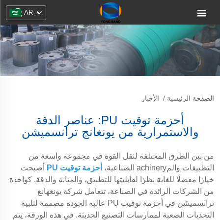
AR
الصفحة الرئيسية
/
الأخبار
أحزمة توقيت PU: عناصر الدقة
والاستمرارية من يونغانج ترانسميشن
من بين الطرق المختلفة لنقل القوة في مجموعة واسعة من
التطبيقات والمachinery الصناعية،
أحزمة توقيت PU
أصبحت
خيارًا مفضلًا للغاية نظرًا لقابليتها للتطبيق، والمتانة والدقة. كواحدة
من الشركات الرائدة في الصناعة، تتعامل شركة يونغهانغ
ترانسميشن في أحزمة توقيت PU عالية الجودة مصممة لتلبية
التحديات الصعبة لممارسات التصنيع الحديثة. في هذه الورقة، يتم