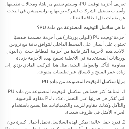
تعريف أحزمة توقيت PU، وسيتم تقديم مزاياها، ومجالات تطبيقها،
وأسباب تفضيل الشركات لشركة يونغهانغ ترانسميشن في البحث
عن تقنيات نقل الطاقة الفعالة.
ما هي سلاسل التوقيت المصنوعة من مادة PU؟
أحزمة توقيت PU (البولي يوريثان) هي أحزمة مصممة هندسيًا
تحتوي على أسنان على المحيط الداخلي لتتوافق بدقة مع تروس
الآلات. هذه الأحزمة أكثر فائدة من أحزمة المطاط حيث أن البولي
يوريثانات المستخدمة في الأغطية تسمح لهذه الأحزمة بزيادة
مقاومة التآكل والعوامل البيئية. مثل هذا التركيب المادي يؤدي إلى
زيادة عمر المنتج والاتساق عبر تطبيقات متنوعة.
مزايا سلاسل التوقيت المصنوعة من مادة PU
1. المتانة: أكثر خصائص سلاسل التوقيت المصنوعة من مادة PU
التي تُقدَّر هي قدرتها على التحمل. غلاف PU مقاوم للرطوبة
والتآكل وكذلك مقاوم للزيت والكيميائيات. هذا يسمح باستخدام
الحزام الأمثل في ظروف شديدة.
2. قدرة حمل عالية: يمكن لهذه السلاسل تحمل أحمال كبيرة دون
التمدد، مما يتيح تشغيل آلات ناعمة وكفؤة. هذه الخاصية مفيدة جدًا