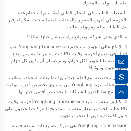
تطبيقات توقيت المحرك.
- المعدات الطبية: في المجال الطبي أيضًا، يتم استخدام هذه
الأحزمة في أجهزة التصوير والمعدات المعملية حيث يمكنها توفير
نقل الطاقة بدقة وموثوقية عالية.
ما الذي يجعل شركة يونغهانغ ترانسميشن خيارًا شائعًا؟
1. الإنتاج عالي الجودة: تستخدم Yonghang Transmission تقنية
فعالة في تصنيع أحزمة توقيت PU ذات معايير عالية. يتم وضع
عمليات ضبط الجودة لكل حزام، ويتم ضمان أن يكون كل حزام
عالي الجودة وموثوقًا.
2. حلول مخصصة: مع العلم جيدًا بأن التطبيقات المختلفة تتطلب
حلولًا مختلفة، تزيد Yonghang من مستوى تخصيص أحزمة توقيت
PU. يسمح هذا القدرة للشركات بالبحث عن أفضل خيار لها.
3. تكاليف معقولة: تبيع Yonghang Transmission أحزمة توقيت
PU عالية الجودة بأسعار معقولة، مما يتيح للشركات الحصول على
حلول اقتصادية دون التضحية بالجودة.
Yonghang Transmission هي شركة تصنيع ذات سمعة حسنة