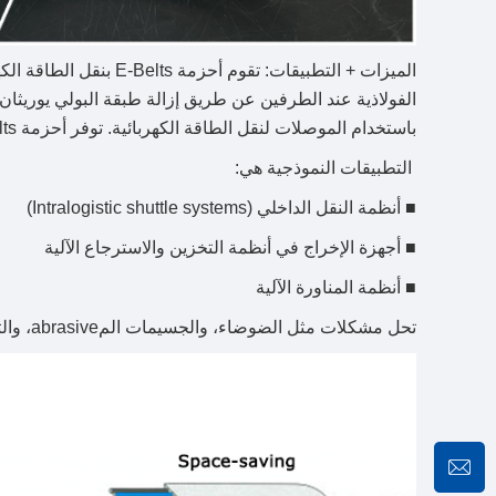
الميزات + التطبيقات: تق
باستخدام الموصلات لنقل الطاقة الكهربائية. توفر أحزمة E-Belts الطاقة الكهربائية للمحركات الصغيرة أو المشغلات.
التطبيقات النموذجية هي:
■ أنظمة النقل الداخلي (Intralogistic shuttle systems)
■ أجهزة الإخراج في أنظمة التخزين والاسترجاع الآلية
■ أنظمة المناورة الآلية
تحل مشكلات مثل الضوضاء، والجسيمات المabrasive، والتنظيف، وقيود المساحة، والأضرار الداخلية في حاملات الكابلات!