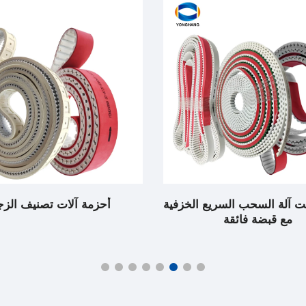
مة آلات تصنيف الزجاج
حزام توقيت آلة الغراء الز
الأوتوماتيكية العمودية مع أس
شكل V