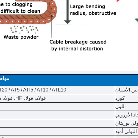
مواص
ين الأسنان
 T20 / AT5 / ATl5 / AT10 / ATL10
كورد
فولاذ، فولاذ HF، فولاذ مقاوم للصدأ
اللون
ولي يوريثان
البولي أميد