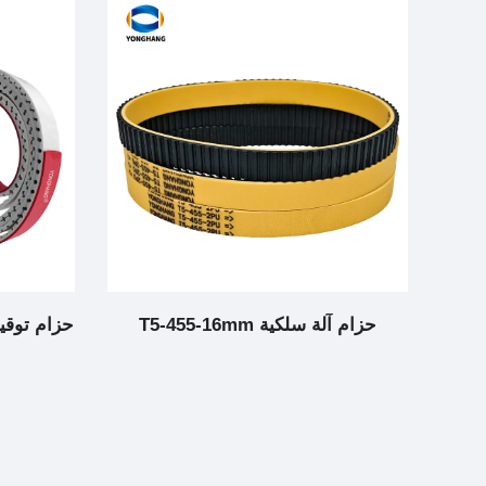
حزام توقيت آلة السحب السريع الخزفية
أحز
مع قبضة فائقة