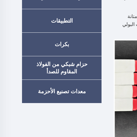
تُركَّب على الحزام. تجمع أحزمة YONGHANG E-Belts بين متانة
التطبيقات
ت البولي
بكرات
حزام شبكي من الفولاذ
المقاوم للصدأ
معدات تصنيع الأحزمة