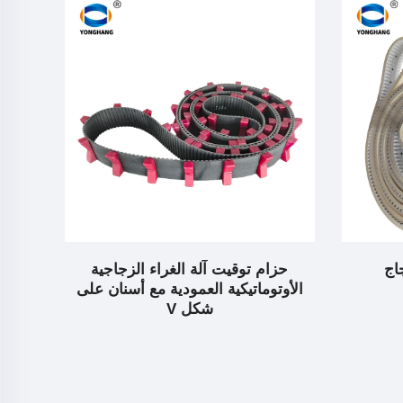
جاجية
أحزمة آلة قطع الزجاج
حز
نان على
بال