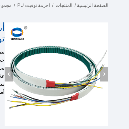
الصفحة الرئيسية
/
المنتجات
/
أحزمة توقيت PU
/
مجموعة
أس
توقيت
يصل
خصا
يجم
علا
بمق
أصغ