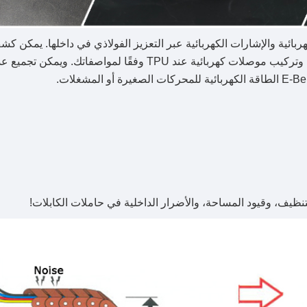
وم أحزمة E-Belts بنقل الطاقة الكهربائية والإشارات الكهربائية عبر التعزيز الفولاذي في داخلها. يم
الفولاذية عند الطرفين عن طريق إزالة طبقة البولي يوريثان وتركيب موصلات كهربائية عند TPU وفقًا لمواصف