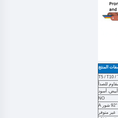
فات المنتج
T5 / T10 /
أبيض، أسود
NO
92° شور A
غير متوفر