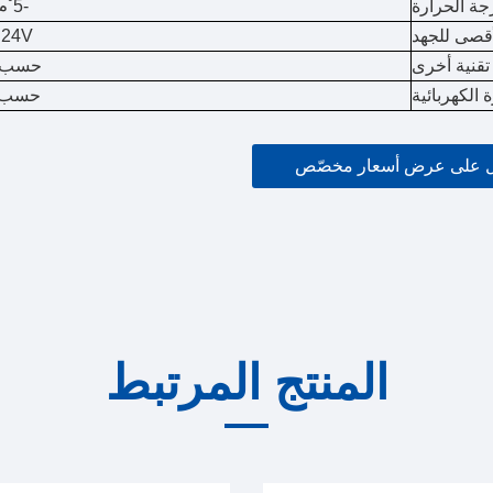
جة الحرارة
-5˚م إلى +60˚م
أقصى للجهد
24V تيار مستمر
 تقنية أخرى
حسب بن
 الكهربائية
حسب ب
 على عرض أسعار مخصّص
المنتج المرتبط