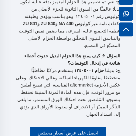
ج:
نعم. تم تصميم هذا الحزام المتميز بدقة عالية ليكون
بديلًا عالميًّا من السوق الثانوية للجزء الأصلي من
كولبوس رقم ١٢٤٠٥٠٠١. وهو يناسب ويؤدي وظيفته
بكفاءة تامة عبر
كولبوس NA 400 وZU 840 وZU 841
أنظمة التجميع عالية السرعة، مما يضمن نفس التوقيت
والتناسق البنيوي المُحقَّق بواسطة الحزام الأصلي
المصنَّع في المصنع.
السؤال ٢: كيف يمنع هذا الحزام البديل حدوث أخطاء
شائعة في إدخال التوقيعات؟
ج:
بديلنا
حزام ١٢٤٠٥٠٠١
يستخدم مركبًا مطاطيًّا
متخصّصًا مقاومًا للكهرباء الساكنة وعالي الاحتكاك. وعلى
عكس الأحزمة aftermarket القياسية التي تصبح أملسَ
مع مرور الوقت، فإن هذه المادة المرنة المتينة تحتفظ
بنسيجها المُلتصق تحت احتكاك الورق المستمر، ما يلغي
التأخّر المميّز أو الانحراف أو سقوط الأوراق الذي يؤدي
إلى انسداد الجهاز.
احصل على عرض أسعار مخصّص