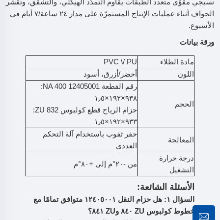
نسيجي مقوّى متعدد الطبقات يقاوم التمدّد الهيكلي، والتشقّق، وتقشّر
الحواف أثناء عمليات الإنتاج المستمرّة على مدار ٢٤ ساعة/٧ أيام في
الأسبوع.
ورقة بيانات
مادة الطلاء
PVC \/ PU
اللون
أخضر/أزرق، أسود
رقم القطعة NA 400 12405001:
٩٣٨×١٩٢×١٫٥
الحجم
حزام الرياح قطع كولبوس ZU 832:
٩٣٣×١٩٢×١٫٥
حفر ثقوب باستخدام آلة التحكم
المعالجة
العددي
درجة حرارة
من -٢٠°م إلى +٨٠°م
التشغيل
الأسئلة الشائعة:
السؤال ١: هل حزام النقل ١٢٤٠٥٠٠١ متوافق تمامًا مع
خطوط كولبوس ZU ٨٤٠ وZU ٨٤١؟