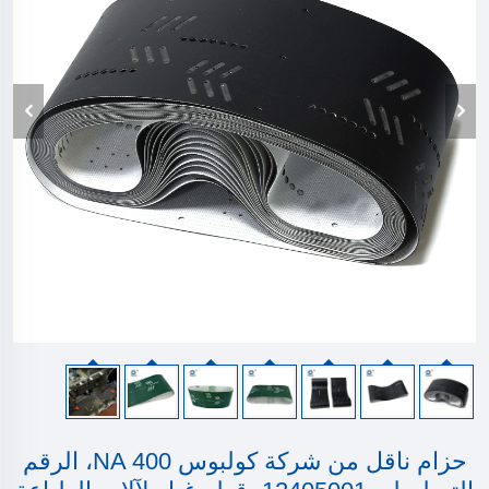
حزام ناقل من شركة كولبوس NA 400، الرقم