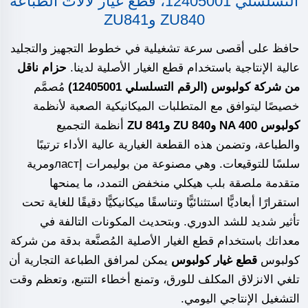
التسلسلي 12405001، قطع غيار لآلات الطباعة
ZU840 وZU841
حافظ على أقصى سرعة تشغيلية في خطوط التجهيز والتجليد
عالية الإنتاجية باستخدام قطع الغيار الأصلية لدينا.
حزام ناقل
من شركة كولبوس (الرقم التسلسلي 12405001)
مُصمَّم
خصيصًا ليتوافق مع المتطلبات الميكانيكية الصعبة لأنظمة
كولبوس NA 400 وZU 840 وZU 841
أنظمة التجميع
والطباعة، وتضمن هذه القطعة الغيارية عالية الأداء ترتيبًا
سلسًا للتوقيعات. وهي مصنوعة من بوليمرات إластومرية
متقدمة ملصقة بلب هيكلي منخفض التمدد، ما يمنحها
استقرارًا أبعاديًّا استثنائيًّا وتناسقًا ميكانيكيًّا دقيقًا للغاية تحت
تأثير شديد للشد الدوري. وبتحديث المكونات التالفة في
معداتك باستخدام قطع الغيار الأصلية المُصنَّعة بدقة من شركة
كولبوس
قطع غيار كولبوس
يمكن لمرافق الطباعة التجارية أن
تلغي الانزلاق المكلف للورق، وتمنع أخطاء التتبع، وتعظم وقت
التشغيل الإنتاجي اليومي.