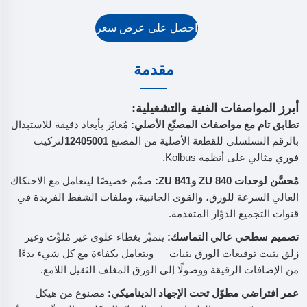
احصل على عرض سعر
مقدمة
أبرز المواصفات الفنية والتشغيلية:
تطابق تام مع مواصفات المصنّع الأصلي:
مُعايَر بأبعاد دقيقة للاستبدال
بالرقم التسلسلي للقطعة الأصلية من المصنع
12405001
لتركيب
فوري مثالي على أنظمة Kolbus.
مُحسَّن لوحدات ZU 840 وZU 841:
صمِّم خصيصًا ليتعامل مع الاحتكاك
العالي السرعة للورق، والقوى الجانبية، وملفات الشفط الفريدة في
قنوات التجميع الدوّار المتقدمة.
تصميم سطحي عالي التماسك:
يتميّز بغطاء علوي غير مُلوِّث وغير
زلق يثبت توقيعات الورق بثبات — ويتعامل بكفاءة مع كل شيء بدءًا
من الإضافات الرقيقة ووصولًا إلى الورق المغلف الثقيل اللامع.
عمر افتراضي مطوّل تحت الإجهاد الديناميكي:
مصنوع من هيكل