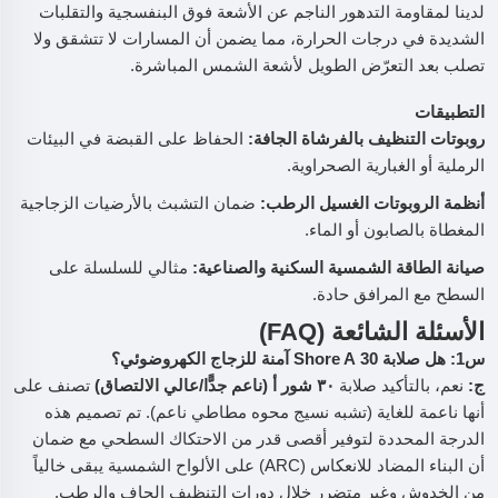
لدينا لمقاومة التدهور الناجم عن الأشعة فوق البنفسجية والتقلبات
الشديدة في درجات الحرارة، مما يضمن أن المسارات لا تتشقق ولا
تصلب بعد التعرّض الطويل لأشعة الشمس المباشرة.
التطبيقات
روبوتات التنظيف بالفرشاة الجافة:
الحفاظ على القبضة في البيئات
الرملية أو الغبارية الصحراوية.
أنظمة الروبوتات الغسيل الرطب:
ضمان التشبث بالأرضيات الزجاجية
المغطاة بالصابون أو الماء.
صيانة الطاقة الشمسية السكنية والصناعية:
مثالي للسلسلة على
السطح مع المرافق حادة.
الأسئلة الشائعة (FAQ)
س1: هل صلابة 30 Shore A آمنة للزجاج الكهروضوئي؟
ج:
نعم، بالتأكيد صلابة
٣٠ شور أ (ناعم جدًّا/عالي الالتصاق)
تصنف على
أنها ناعمة للغاية (تشبه نسيج محوه مطاطي ناعم). تم تصميم هذه
الدرجة المحددة لتوفير أقصى قدر من الاحتكاك السطحي مع ضمان
أن البناء المضاد للانعكاس (ARC) على الألواح الشمسية يبقى خالياً
من الخدوش وغير متضرر خلال دورات التنظيف الجاف والرطب.