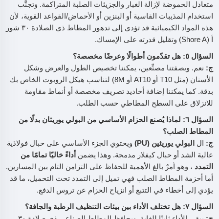
متعادل الحموضة لإزالة الغبار والجزيئات الصلبة المتراكمة. وتجنَّب
استخدام المذيبات القاسية أو البنزين أو الأحماض/القواعد القوية، لأن
هذه المواد الكيميائية قد تؤدي إلى تدهور المطاط ذي الصلادة ٣٠ شور
أ (Shore A) وتقليل قدرته على الإمساك.
السؤال ٥: هل تقدّمون أطوالًا وعرضًا مخصصة؟
ج:
نعم. وبصفتنا مصنِّعين، يمكننا تخصيص الطول والعرض وشكل
الأسنان (مثل T10 أو AT10 أو 8M) لتناسب هيكل الروبوت الخاص بك
بدقة. كما يمكننا إضافة أخاديد تصريف مخصصة أو أنماط مقاومة
للانزلاق على السطح المطاطي حسب الطلب.
السؤال ٦: لماذا يُصنع الحزام الأساسي من البولي يوريثان بدلًا من
المطاط الصلب؟
ج:
ال
البولي يوريثين (PU)
ويحتوي الجزء الأساسي على حبال فولاذية
عالية الشد أو حبال كيفلار مدمجة. وهذا يضمن
أداءً خاليًا تمامًا من
التمدد
، وهو أمرٌ بالغ الأهمية للحفاظ على التزامن التام بين المسارين.
أما أحزمة المطاط الصلب فهي تميل إلى التمدد تحت التحميل، ما قد
يؤدي إلى أخطاء في التتبع أو انزياح الحزام عن تروس الدفع.
السؤال ٧: هل تختلف الأداء بين بيئات التنظيف الرطبة والجافة؟
ج:
يبقى الأداء ثابتًا للغاية. ويحافظ المطاط الصناعي ذي صلادة ٣٠