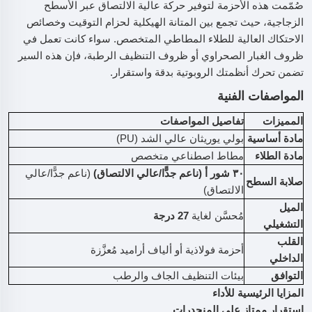
صُمّمت هذه الأحزمة لتوفير حركة عالية الالتصاق عبر الأسطح
الزجاجية، حيث تجمع بين المتانة الهيكلية لحزام التوقيت وخصائص
الاحتكاك العالية للطلاء المطاطي المتخصص. سواء كانت تعمل في
ظروف الغبار الصحراوي أو ظروف التنظيف الرطبة، فإن هذه السير
تضمن تحرك أنظمتك الروبوتية بدقة واستقرار.
المواصفات الفنية
المميزات
تفاصيل المواصفات
مادة أساسية
بولي يوريثان عالي الشد (PU)
مادة الطلاء
مطاط اصطناعي متخصص
٣٠ شور أ (ناعم جدًّا/عالي الالتصاق)
(ناعم جدًّا/عالي
صلابة السطح
الالتصاق)
الميل
مُحسَّن لغاية
27 درجة
التشغيلي
القلب
أحزمة فولاذية أو ألياف أراميد مُعزَّزة
الداخلي
التوافق
بيئات التنظيف الجاف والرطب
المزايا الرئيسية للأداء
استقرار ممتاز على المنحدرات