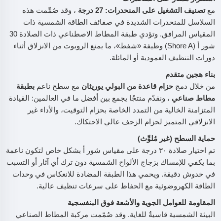
مع
تصنيف التشغيل على المنحدرات: 27 درجة
، وقد صُمِّمت هذه
السلاسل للمنحدرات الشديدة في صفائف الطاقة الشمسية ذات
المقياس المرافق. وتؤدي طبقة المطاط الاصطناعي ذات الصلادة 30
شور أ (Shore A) وظيفة «شفط»، ما يمنع الروبوت من الانزلاق أثناء
دورات التنظيف العمودية أو المائلة.
بناء هجين متقدم
من خلال دمج
حزام قاعدة من البولي يوريثان
مع سطح ناعم
بطبقة
مطاط صناعي
، ونقدّم منتجًا يجمع بين أفضل ما في العالمين: القيادة
المتزامنة الخالية من التمدد الخاصة بحزام التوقيت، والأداء غير
الانزلاقي المتميز لحزام الزحف عالي الاحتكاك.
حماية السطح (غير مُلوِّث)
تم اختيار صلادة ٣٠ درجة على مقياس شور أ بشكل خاص لتكون ناعمة
بما يكفي للإمساك بزجاج الألواح الشمسية دون ترك أي آثار أو التسبب
في خدوش دقيقة. ويحمي هذا الطبقة المضادة للانعكاس في وحدات
الطاقة الكهروضوئية مع الحفاظ على سرعات تنظيف عالية.
المقاومة للعوامل الجوية والأشعة فوق البنفسجية
البيئة الشمسية قاسيةٌ للغاية. وقد صُمّمت مركبة المطاط الصناعي