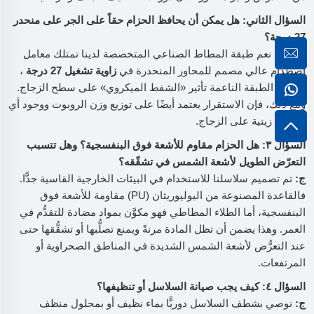
السؤال الثاني: هل يمكن أن يحافظ الحزام حقاً على الجر على منحدر
27 درجة؟
ج:
نعم، نعم طبقة المطاط الصناعي المتخصصة لدينا تمتلك معامل
اصطدام عالي مصمم للمحاور المنحدرة في
زاوية تشغيل 27 درجة
،
وتُنشئ الطبقة الناعمة تأثير «الشفط الميكروي» على سطح الزجاج.
ومع ذلك، فإن الاستقرار يعتمد أيضًا على توزيع وزن الروبوت ووجود أي
ملوثات زيتية على الزجاج.
السؤال ٣: هل الحزام مقاوم للأشعة فوق البنفسجية؟ وهل تتسبب
التعرّض الطويل لأشعة الشمس في تشقّقه؟
ج:
تم تصميم سلاسلنا للاستخدام في البيئات الخارجية القاسية جدًّا.
فالقاعدة المصنوعة من البوليوريثان (PU) مقاومة للأشعة فوق
البنفسجية، أما الطلاء المطاطي فهو مكوَّن بمواد مضادة للتقدُّم في
العمر. وهذا يضمن أن تظل المادة مرنةً ويمنع تصلُّبها أو تشقُّقها حتى
عند التعرُّض لأشعة الشمس الشديدة في المناطق الصحراوية أو
المرتفعات.
السؤال ٤: كيف يجب صيانة السلاسل أو تنظيفها؟
ج:
نوصي بشطف السلاسل دوريًّا بماء نظيف أو بمحلول منظف