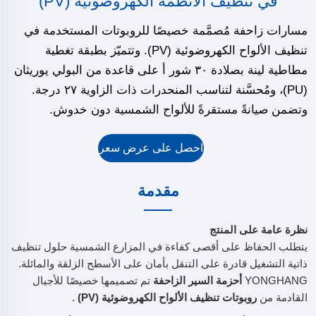
في تنظيف الأنظمة الكهروضوئية (PV)
مسارات زاحفة مُصمَّمة خصيصًا للروبوتات المستخدمة في
تنظيف الألواح الكهروضوئية (PV). وتتميّز بطبقة تغطية
مطاطية لينة بصلادة ٣٠ شور أ على قاعدة من البولي يوريثان
(PU)، ومُحسَّنة لتناسب المنحدرات ذات الزاوية ٢٧ درجة.
وتضمن صيانةً مستقرةً للألواح الشمسية دون خدوش.
احصل على عرض سعر
مقدمة
نظرة عامة على المنتج
يتطلب الحفاظ على أقصى كفاءة في المزارع الشمسية حلول تنظيف
ذاتية التشغيل قادرة على التنقل بأمان على الأسطح الزلقة والمائلة.
YONGHANG
أحزمة السير الزاحفة
تم تصميمها خصيصًا للأجيال
القادمة من
روبوتات تنظيف الألواح الكهروضوئية (PV)
.