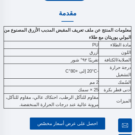
مقدمة
معلومات المنتج عن ملف تعريف المقبض المدبب الأزرق المصنوع من
البولي يوريثان مع طلاء
مادة الطلاء
PU
اللون
أزرق
الصلابة/الكثافة
تقريبًا ٩٢° شور
درجة حرارة
-20°C إلى +80°C
التشغيل
السُمك
2 مم
أدنى قطر بكرة
25 × سمك
مقاوم للتآكل الرطب، احتكاك عالي، مقاوم للتآكل،
الميزات
مرونة عالية عند درجات الحرارة المنخفضة.
احصل على عرض أسعار مخصّص