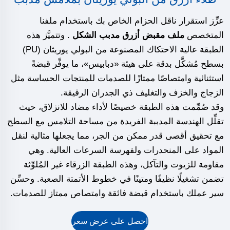
عزِّز استقرار ناقل الحزام الخاص بك باستخدام ملفنا
المتخصص
ملف مقبض أزرق مدبب الشكل
. وتتميَّز هذه
الطبقة عالية الاحتكاك المصنوعة من البولي يوريثان (PU)
بسطح مُشكَّل بدقة على هيئة «دبابيس»، ما يوفِّر قبضةً
استثنائية وامتصاصًا ممتازًا للصدمات للمنتجات الحساسة مثل
الزجاج والخزف والتغليف ذي الجدران الرقيقة.
وقد صُمِّمت هذه الطبقة خصيصًا لأداء مضاد للانزلاق، حيث
تقلِّل الهندسة المدببة الفريدة من مساحة التلامس مع السطح
مع تحقيق أقصى قدر ممكن من الجر، مما يجعلها مثالية لنقل
المواد على المنحدرات ولفهرسة السرعات العالية. وهي
مقاومة للزيوت والتآكل، وهذه الطبقة الزرقاء غير المُلوِّثة
تضمن تشغيلًا نظيفًا ومتينًا في خطوط الأتمتة الصعبة. وحسِّن
سير عملك باستخدام قبضة فائقة وامتصاص ممتاز للصدمات.
احصل على عرض سعر