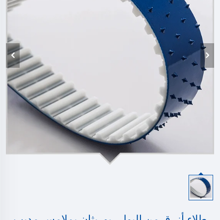
طلاء أزرق من البولي يوريثان بملامس مدبب