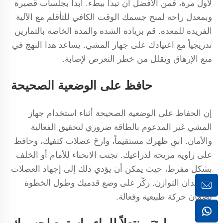
لأول مرة، فمن الأفضل أن تبدأ ببطء. ابدأ بجلسات قصيرة
وبمعدل راحة لمنح جسمك الوقت الكافي للتأقلم مع الآلية
الفريدة للمعدة. قم بزيادة الشدة والمدة الخاصة بالتمارين
تدريجياً مع اعتيادك على جهاز المشي. يساعد هذا النهج في
منع الإرهاق ويقلل من خطر التعرض لإصابة.
حافظ على الوضعية الصحيحة
إن الحفاظ على الوضعية الصحيحة أثناء استخدام جهاز
المشي غير المدعوم بالطاقة ضروري لتحقيق الفعالية
والأمان. ابقِ ظهرك مستقيماً، وارخَ عضلات كتفيك، وحافظ
على زاوية مريحة لذراعيك. تجنب الانحناء للأمام أو الخلف
بشكل مفرط، حيث يمكن أن يؤدي ذلك إلى إجهاد العضلات
أو فقدان التوازن. ركّز على وضع قدميك وطول الخطوة
لضمان حركة طبيعية وفعالة.