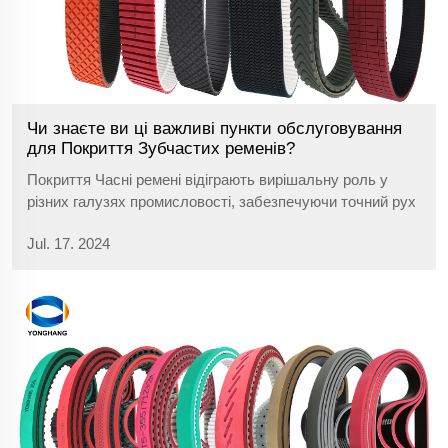
Чи знаєте ви ці важливі пункти обслуговування
для Покриття Зубчастих ременів?
Покриття Часні ремені відіграють вирішальну роль у
різних галузях промисловості, забезпечуючи точний рух
і синхронізацію машин. Тому дуже важливо правильно
Jul. 17. 2024
доглядати за ремнями, щоб максимізувати їх термін
служби та продуктивність.