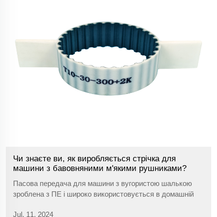
Чи знаєте ви, як виробляється стрічка для
машини з бавовняними м'якими рушниками?
Пасова передача для машини з вугористою шалькою
зроблена з ПЕ і широко використовується в домашній
текстильній промисловості. Пасова передача для
Jul. 11. 2024
машини з вугористою шалькою зроблена з ПЕ, яка