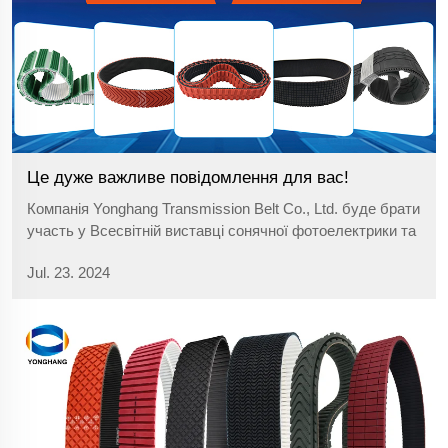
Це дуже важливе повідомлення для вас!
Компанія Yonghang Transmission Belt Co., Ltd. буде брати
участь у Всесвітній виставці сонячної фотоелектрики та
енергозберігаючої промисловості 2024 року, яка
Jul. 23. 2024
відбудеться з 8 по 10 серпня в виставковому залі
Кантонської ярмарки в Гуанчжоу, стенд Y116. Ми
запрошуємо всіх індусів...