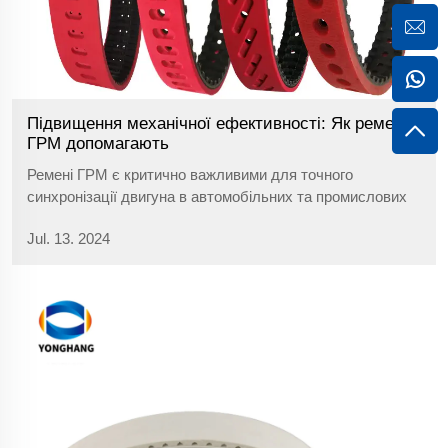
Підвищення механічної ефективності: Як ремені
ГРМ допомагають
Ремені ГРМ є критично важливими для точного
синхронізації двигуна в автомобільних та промислових
застосуваннях, пропонуючи ефективність і надійність у
Jul. 13. 2024
всьому світі.