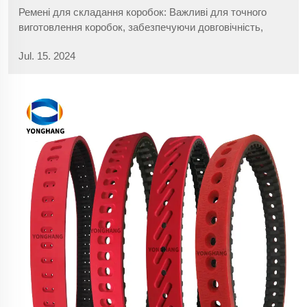
Ремені для складання коробок: Важливі для точного
виготовлення коробок, забезпечуючи довговічність,
гнучкість та економічність у сучасному виробництві в
Jul. 15. 2024
різних галузях.