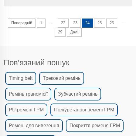
широко використовується в домашній текстильній
промисловості, такі як мокрі паперові серветки та
продукція з вугористими шалек...
...
...
Попередній
1
22
23
24
25
26
29
Далі
Пов'язаний пошук
Timing belt
Трековий ремінь
Ремінь трансмісії
Зубчастий ремінь
PU ремені ГРМ
Поліуретанові ремені ГРМ
Ремені для вивезення
Покриття ременя ГРМ