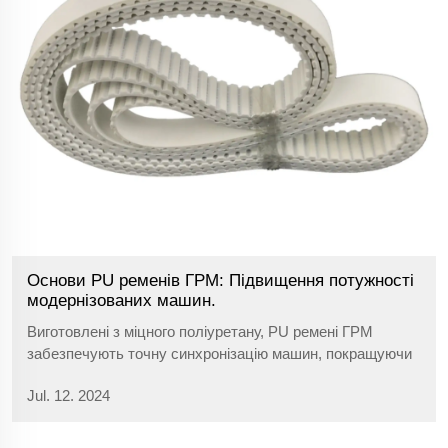
Основи PU ременів ГРМ: Підвищення потужності
модернізованих машин.
Виготовлені з міцного поліуретану, PU ремені ГРМ
забезпечують точну синхронізацію машин, покращуючи
продуктивність в автомобільній, упаковочній,
Jul. 12. 2024
текстильній та друкарській промисловостях.