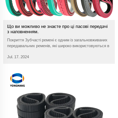
Що ви можливо не знаєте про ці пасові передачі
з наповненням.
Покриття Зубчасті ремені є одним із загальновживаних
передавальних ременів, які широко використовуються в
різних сферах. Вони відіграють важливу роль в
Jul. 17. 2024
промисловому виробництві завдяки своїм перевагам та
надійній передавальній дії. Сьогодні ми популяризуємо...