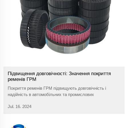
Підвищення довговічності: Значення покриття
ременів ГРМ
Покриття ременів ГРМ підвищують довговічність і
надійність в автомобільних та промислових
застосуваннях, оптимізуючи продуктивність і
Jul. 16. 2024
зменшуючи обслуговування.