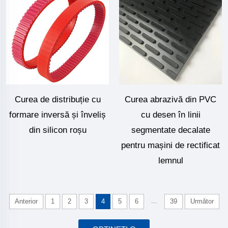
Curea de distribuție cu
Curea abrazivă din PVC
formare inversă și înveliș
cu desen în linii
din silicon roșu
segmentate decalate
pentru mașini de rectificat
lemnul
...
Anterior
1
2
3
4
5
6
39
Următor