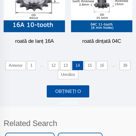
roată de lanț 16A
roată dințată 04C
...
...
Anterior
1
12
13
14
15
16
39
Următor
OBȚINEȚI O
OFERTĂ
Related Search