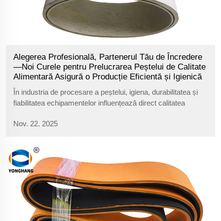
Alegerea Profesională, Partenerul Tău de Încredere
—Noi Curele pentru Prelucrarea Peștelui de Calitate
Alimentară Asigură o Producție Eficientă și Igienică
În industria de procesare a peștelui, igiena, durabilitatea și
fiabilitatea echipamentelor influențează direct calitatea
produselor și eficiența producției. Răspunzând cerințelor
Nov. 22. 2025
specifice ale acestui sector, vă prezentăm cu mândrie
curelele noastre de procesare din cauciuc alimentar...