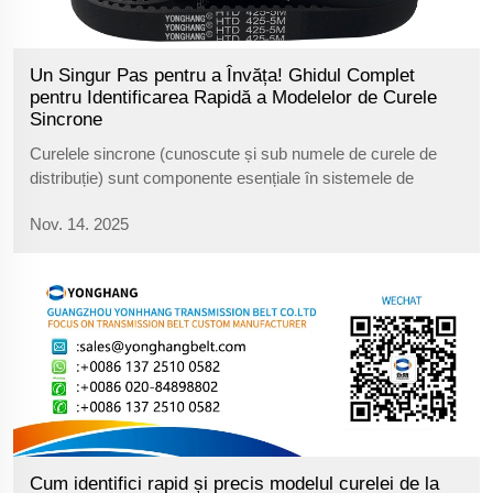
Un Singur Pas pentru a Învăța! Ghidul Complet
pentru Identificarea Rapidă a Modelelor de Curele
Sincrone
Curelele sincrone (cunoscute și sub numele de curele de
distribuție) sunt componente esențiale în sistemele de
transmisie ale echipamentelor. La fel ca angrenajele, ele
Nov. 14. 2025
transmit puterea prin îmbinarea precisă a dinților lor. Dacă
sunt deteriorate, întregul dispozitiv s-ar putea opri. La
înlocuirea acestora, cel mai important lucru este...
Cum identifici rapid și precis modelul curelei de la