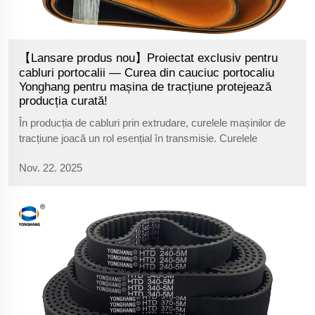
【Lansare produs nou】Proiectat exclusiv pentru
cabluri portocalii — Curea din cauciuc portocaliu
Yonghang pentru mașina de tracțiune protejează
producția curată!
În producția de cabluri prin extrudare, curelele mașinilor de
tracțiune joacă un rol esențial în transmisie. Curelele
obișnuite disponibile pe piață au în general cauciuc negru,
Nov. 22. 2025
roșu sau verde, care răspund cerințelor de potrivire a culorii
pentru majoritatea tipurilor de producție a cablurilor. Cu toate
acestea...