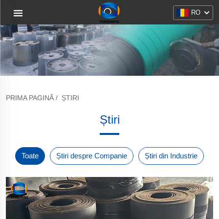
RO
PRIMA PAGINĂ
/
ȘTIRI
Știri
Toate
Știri despre Companie
Știri din Industrie