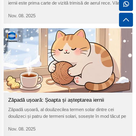
iernii este prima carte de vizită trimisă de aerul rece. Vântul
dinspre nord a luat uscăciunea toamnei și a devenit ascuțit
Nov. 08. 2025
și năbușit, zgâriind fața și gi...
Zăpadă ușoară: Șoapta și așteptarea iernii
Zăpadă ușoară, al douăzecilea termen solar dintre cei
douăzeci și patru de termeni solari, sosește în mod tăcut pe
22 sau 23 noiembrie în fiecare an. Servește drept mesager
Nov. 08. 2025
al iernii, bătând ușor la ușa tranziției sezoniere, informându-