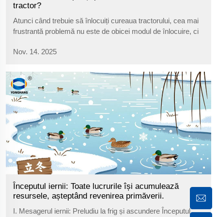
tractor?
Atunci când trebuie să înlocuiți cureaua tractorului, cea mai
frustrantă problemă nu este de obicei modul de înlocuire, ci
mai degrabă „Ce tip de curea nouă ar trebui să cumpăr?”.
Nov. 14. 2025
Cumpărarea unui model greșit nu doar că risipește bani, dar
mai întârzie și timpul valoros de lucru. Nu...
Începutul iernii: Toate lucrurile își acumulează
resursele, așteptând revenirea primăverii.
I. Mesagerul iernii: Preludiu la frig și ascundere Începutul