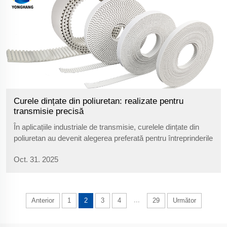
Curele dințate din poliuretan: realizate pentru
transmisie precisă
În aplicațiile industriale de transmisie, curelele dințate din
poliuretan au devenit alegerea preferată pentru întreprinderile
cu cerințe stricte privind mediu datorită performanței lor
Oct. 31. 2025
excelente. Realizate în principal din poliuretan...
...
Anterior
1
2
3
4
29
Următor