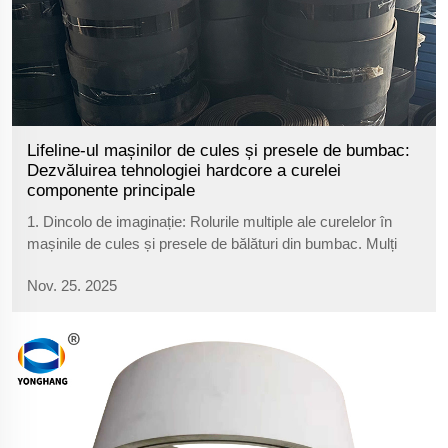
Lifeline-ul mașinilor de cules și presele de bumbac:
Dezvăluirea tehnologiei hardcore a curelei
componente principale
1. Dincolo de imaginație: Rolurile multiple ale curelelor în
mașinile de cules și presele de bălături din bumbac. Mulți
oameni cred că curelele sunt folosite doar pentru transmisie,
Nov. 25. 2025
dar pe mașinile de cules bumbac și presele de bălături,
funcțiile lor sunt duse la extrem, îndeplinind multipl...