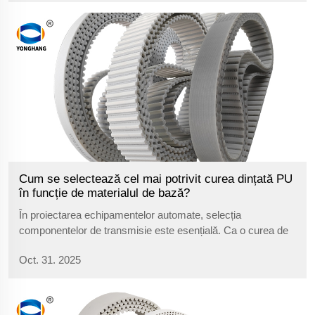
ne că iarna rece a sosit...
Cum se selectează cel mai potrivit curea dințată PU
în funcție de materialul de bază?
În proiectarea echipamentelor automate, selecția
componentelor de transmisie este esențială. Ca o curea de
transmisie de înaltă performanță, materialul de bază al unei
Oct. 31. 2025
curele dințate din poliuretan este factorul cheie care
determină orientarea performanței și aplicația acesteia...