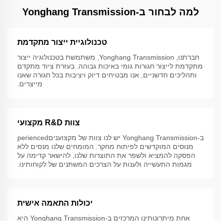
למה לבחור ב-Yonghang Transmission
טכנולוגיית ייצור מתקדמת
חברתנו, Yonghang Transmission, משתמשת בטכנולוגיה ייצור
מתקדמת לייצור חגורות גומי באיכות גבוהה. בעזרת ציוד מתקדם
ותהליכים חדשניים, אנו מבטיחים דיוק ויציבות בכל חגורה שאנו
מייצרים.
צוות R&D מקצועי
ב-Yonghang Transmission יש לנו צוות של מקצועניםperienced
מנוסים המוקדשים לפיתוח מחקר. המומחים שלנו מנסים ללא
הפסקה להמציא ולשפר את התוצרות שלנו, להישאר קדימה על
מגמות התעשייה ולענות על הצרכים המשתנים של לקוחותינו.
יכולות התאמה אישית
אחת מיתרונותינו המרכזים ב-Yonghang Transmission היא