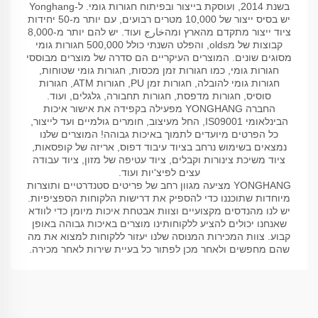
בשנת 2014, ועוסקת בייצור ובפיתוח חגורות גומי. ל-Yonghang
יש בסיס ייצור של 10,000 מטרים רבועים, עם יותר מ-50 יחידות
ציוד ייצור מתקדם מהארץ ומהخارج ועוד. יש להם יותר מ-8,000
קבוצות של מolds, והפלט השנתי כולל 500,000 חגורות גומי
מסוגים שונים. המוצרים העיקריים הם סדרה של מוצרים מבוססי
חגורות גומי, כמו חגורות זמן מכסות, חגורות גומי שטוחות,
חגורות גומי להובלה, חגורות זמן PU, חגורות ATM, חגורות
סוסיס, חגורות מדפסת, חגורות תחבורה, גלגלים, ועוד.
החברה YONGHANG מפעילה בקפידה את אישור איכות
הבינלאומי IS09001, החל מעיצוב, חומרים גולמיים ועד לייצור,
כל הפרטים מיועדים לתמוך באיכות גבוהה! המוצרים שלנו
נמצאים בשימוש נרחב בציוד עיבוד דפוס, אריזה של קופסאות,
ציוד משיכת צינורות וקבלים, ציוד עטיפה של מזון, ציוד עבודה
עצים לפיצ'יות ועוד.
YONGHANG מציעה מגוון רחב של פריטים סטנדרטיים ותוצרות
מיוחדות שתוכננו כדי להספיק את דרישות הלקוחות הספציפיות.
יש לנו מהנדסים מקצועיים וצוות אבטחת איכות מיומן כדי לוודא
שאנחנו יכולים להציע ללקוחותינו מוצרים באיכות גבוהה באופן
קבוע. צוות המכירות המנוסה שלנו יעזור ללקוחות למצוא את מה
שהם מחפשים ולאחר מכן לפתור כל בעיית שירות לאחר מכירה.