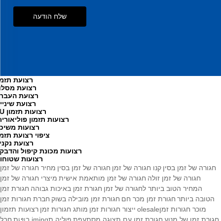
שלח הודעה
רצועת תזמו
רצועת מסלו
רצועת העבר
רצועת שיניי
רצועות תזמון PU
רצועות תזמון פוליאורית
רצועות משיכ
ציפוי רצועת תזמו
רצועת נקני
רצועות מכונת קיפול והדבק
רצועות שטוחו
חגורה של זמן בסין
קנו חגורה של זמן
חגורה של זמן בסין
מחיר חגורה של זמן
חגורה של זמן זולה
חגורה של זמן מותאמת אישית
מיצרי חגורה של זמן
המחיר הטוב ביותר לחגורה של זמן
חגורת זמן באיכות גבוהה
חגורת זמן
הטובה ביותר
חגורת זמן מכר חם
חגורת זמן מובילה בשוק
חברת חגורות זמן
מוכר חגורות זמןolesale
ייצור חגורות זמן
מותג חגורות זמן
רצועות תזמון
חגורת זמן של מנוע
חגורת זמן עם תצוגה מסתעפת
פוליה תiming בเขת
חבל