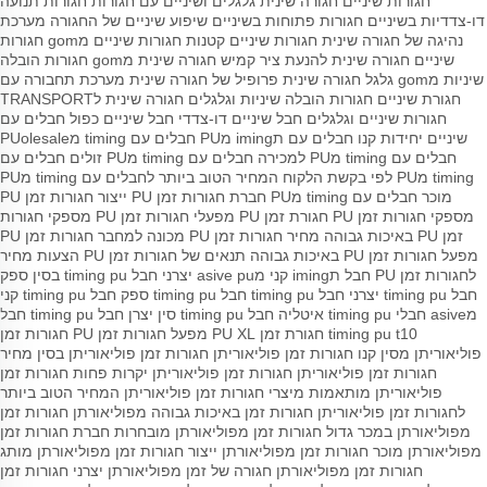
חגורות שיניים
חגורה שינית
גלגלים ושיניים עם חגורות
חגורות תנועה
דו-צדדיות בשיניים
חגורות פתוחות בשיניים
שיפוע שיניים של החגורה
מערכת
נהיגה של חגורה שינית
חגורות שיניים קטנות
חגורות שיניים מgom
חגורות
שיניים
חגורה שינית להנעת ציר קמיש
חגורה שינית מgom
חגורות הובלה
שיניות מgom
גלגל חגורה שינית
פרופיל של חגורה שינית
מערכת תחבורה עם
חגורת שיניים
חגורות הובלה שיניות וגלגלים
חגורה שינית לTRANSPORT
חגורות שיניים וגלגלים
חבל שיניים דו-צדדי
חבל שיניים כפול
חבלים עם
שיניים יחידות
קנו חבלים עם תiming מPU
חבלים עם timing מPUolesale
חבלים עם timing מPU למכירה
חבלים עם timing מPU זולים
חבלים עם
timing מPU לפי בקשת הלקוח
המחיר הטוב ביותר לחבלים עם timing מPU
מוכר חבלים עם timing מPU
חברת חגורות זמן PU
ייצור חגורות זמן PU
מספקי חגורות זמן PU
חגורת זמן PU
מפעלי חגורות זמן PU
מספקי חגורות
זמן PU באיכות גבוהה
מחיר חגורות זמן PU
מכונה למחבר חגורות זמן PU
מפעל חגורות זמן PU באיכות גבוהה
תנאים של חגורות זמן PU
הצעות מחיר
לחגורות זמן PU
חבל תiming קני מasive pu
יצרני חבל timing pu בסין
ספק
חבל timing pu
יצרני חבל timing pu
חבל timing pu
ספק חבל timing pu קני
מasive
חבלי timing pu איטליה
חבל timing pu סין
יצרן חבל timing pu
חבל
timing pu t10
חגורת זמן PU XL
מפעל חגורות זמן PU
חגורות זמן
פוליאוריתן מסין
קנו חגורות זמן פוליאוריתן
חגורות זמן פוליאוריתן בסין
מחיר
חגורות זמן פוליאוריתן
חגורות זמן פוליאוריתן יקרות פחות
חגורות זמן
פוליאוריתן מותאמות
מיצרי חגורות זמן פוליאוריתן
המחיר הטוב ביותר
לחגורות זמן פוליאוריתן
חגורות זמן באיכות גבוהה מפוליאורתן
חגורות זמן
מפוליאורתן במכר גדול
חגורות זמן מפוליאורתן מובחרות
חברת חגורות זמן
מפוליאורתן
מוכר חגורות זמן מפוליאורתן
ייצור חגורות זמן מפוליאורתן
מותג
חגורות זמן מפוליאורתן
חגורה של זמן מפוליאורתן
יצרני חגורות זמן