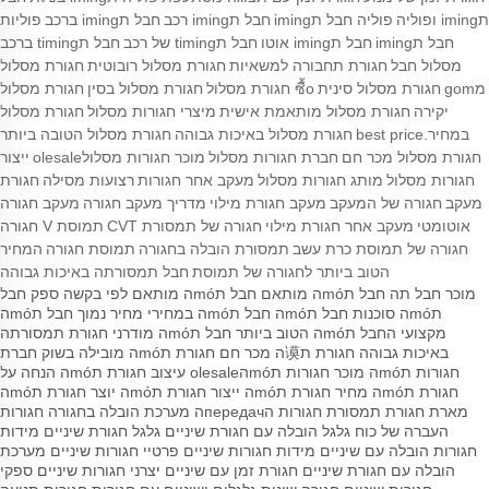
תiming ופוליה
פוליה חבל תiming
חבל תiming רכב
חבל תiming ברכב
פוליות
חבל תiming
חבל תiming אוטו
חבל תtiming של רכב
חבל תtiming ברכב
מסלול חבל
חגורת תחבורה למשאיות
חגורת מסלול רובוטית
חגורת מסלול
מgom
חגורת מסלול סינית
ซื้o חגורת מסלול
חגורת מסלול בסין
חגורת מסלול
יקירה
חגורת מסלול מותאמת אישית
מיצרי חגורות מסלול
חגורת מסלול
במחיר.best price
חגורת מסלול באיכות גבוהה
חגורת מסלול הטובה ביותר
חגורת מסלול מכר חם
חברת חגורות מסלול
מוכר חגורות מסלולolesale
ייצור
חגורות מסלול
מותג חגורות מסלול
מעקב אחר חגורות
רצועות מסילה
חגורת
מעקב
חגורה של המעקב
מעקב חגורת מילוי
מדריך מעקב חגורה
מעקב חגורה
אוטומטי
מעקב אחר חגורת מילוי
חגורה של תמסורת CVT
תמוסת V חגורה
חגורה של תמוסת כרת עשב
תמסורת הובלה בחגורה
תמוסת חגורה
המחיר
הטוב ביותר לחגורה של תמוסת
חבל תמסורתה באיכות גבוהה
מוכר חבל תה
חבל תmóה מותאם
חבל תmóה מותאם לפי בקשה
ספק חבל
תmóה
סוכנות חבל תmóה
חבל תmóה במחירי מחיר נמוך
חבל תmóה
מקצועי
החבל תmóה הטוב ביותר
חבל תmóה מודרני
חגורת תמסורתה
באיכות גבוהה
חגורת ת谟ה מכר חם
חגורת תmóה מובילה בשוק
חברת
חגורות תmóה
מוכר חגורות תmóהolesale
עיצוב חגורת תmóה
הנחה על
חגורת תmóה
מחיר חגורת תmóה
ייצור חגורת תmóה
יוצר חגורת תmóה
מארת חגורת תמסורת
חגורות הпередачה
מערכת הובלה בחגורה
חגורות
העברה של כוח
גלגל הובלה עם חגורת שיניים
גלגל חגורת שיניים
מידות
חגורות הובלה עם שיניים
מידות חגורות שיניים
פרטיי חגורות שיניים
מערכת
הובלה עם חגורת שיניים
חגורת זמן עם שיניים
יצרני חגורות שיניים
ספקי