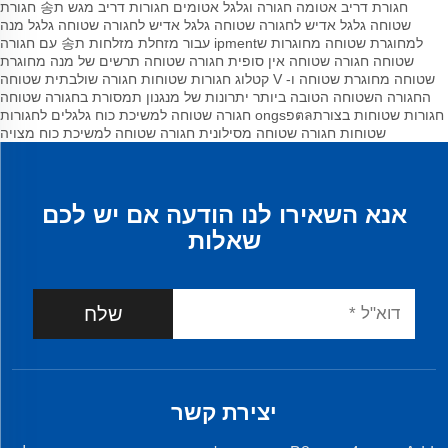
חגורת דריב אטומה
חגורה וגלגל אטומים
חגורות דריב
מגש ת송 חגורת
שטוחה
גלגל אדיש לחגורה שטוחה
גלגל אדיש לחגורה שטוחה
גלגל מנה
למחוגרת שטוחה
מחוגרות שipment עבור מזחלת
מזלחות ת송 עם חגורה
שטוחה
חגורה שטוחה אין סופית
חגורה שטוחה
תרשים של מנה מחוגרת
שטוחה
מחוגרת שטוחה ו- V
קטלוג חגורות שטוחות
חגורה שולבתית שטוחה
החגורה השטוחה הטובה ביותר
יתרונות של מנגנון תמסורת בחגורה שטוחה
חגורות שטוחות בצורתตลפongs
חגורה שטוחה למשיכת כוח
גלגלים לחגורות
שטוחות
חגורה שטוחה מסילונית
חגורה שטוחה למשיכת כוח מצויה
אנא השאירו לנו הודעה אם יש לכם
שאלות
שלח
יצירת קשר