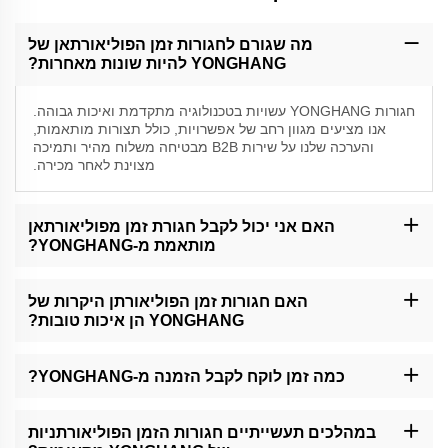
מה שגורם לחגורות זמן הפוליאורתאן של
YONGHANG להיות שונות מאחרות?
חגורות YONGHANG עשויות בטכנולוגיה מתקדמת ואיכות גבוהה.
אנו מציעים מגוון רחב של אפשרויות, כולל תצורות מותאמות,
והערכה שלנו על שירות B2B מבטיחה משלוח מהיר ותמיכה
מצוינת לאחר מכירה.
האם אני יכול לקבל חגורת זמן מפוליאורתאן
מותאמת מ-YONGHANG?
כן, יש לנו צוות מוקדש לטיפול בהזמנות מותאמות. פשוט הגידו לנו מהי
דרישתכם הספציפית, וניצור חגורת שמתאימה לצרכיכם.
האם חגורות זמן הפוליאורתן היקרות של
YONGHANG הן איכות טובות?
תעשיות כמו אוטומוטיב, עטיפה, דפוס ורובוטיקה מתיווכות לעתים
קרובות על חגורות זמן פוליאורתאן עבור צרכי העברת כוח ותנוחה
כמה זמן לוקח לקבל הזמנה מ-YONGHANG?
ביצועיים גבוהים.
זמני משלוח משתנים בהתאם לגודל ההזמנה ויעד ההובלה. עם זאת, אנו
שואפים להבטיח משלוח בזמן לכלי לקוחות B2B.
במהלכים תעשייתיים חגורות הזמן הפוליאורתניות