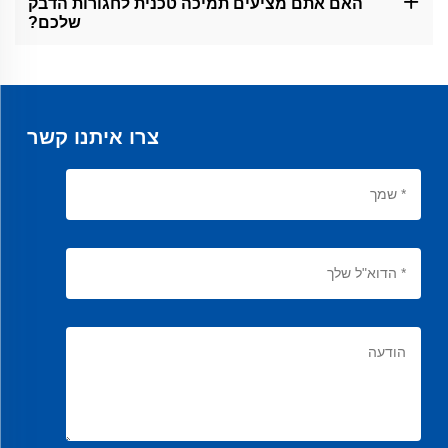
האם אתם מציעים תמיכה טכנית לחגורות הדבק
מיוצרות לשימוש ארוך טווח ויכלות לעמוד בפעילות רציפה עם תחזוקה
שלכם?
מתאימה.
כן, אנו מספקים תמיכה טכנית מקיפה ללקוחות B2B שלנו. צוות
האקסPERTים שלנו זמין לעזור לך בהתקנה, פתרון בעיות ובכל שאלה
אחרת שיש לך.
צרו איתנו קשר