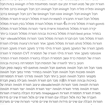
חגורת זמן של מנוע
חגורת זמן עם תצוגה מסתעפת
פוליה תiming בเขת
חבל
תiming ופוליה
פוליה חבל תiming
חבל תiming רכב
חבל תiming ברכב
פוליות
חבל תiming
חבל תiming אוטו
חבל תtiming של רכב
חבל תtiming ברכב
מסלול חבל
חגורת תחבורה למשאיות
חגורת מסלול רובוטית
חגורת מסלול
מgom
חגורת מסלול סינית
ซื้o חגורת מסלול
חגורת מסלול בסין
חגורת מסלול
יקירה
חגורת מסלול מותאמת אישית
מיצרי חגורות מסלול
חגורת מסלול
במחיר.best price
חגורת מסלול באיכות גבוהה
חגורת מסלול הטובה ביותר
חגורת מסלול מכר חם
חברת חגורות מסלול
מוכר חגורות מסלולolesale
ייצור
חגורות מסלול
מותג חגורות מסלול
מעקב אחר חגורות
רצועות מסילה
חגורת
מעקב
חגורה של המעקב
מעקב חגורת מילוי
מדריך מעקב חגורה
מעקב חגורה
אוטומטי
מעקב אחר חגורת מילוי
חגורה של תמסורת CVT
תמוסת V חגורה
חגורה של תמוסת כרת עשב
תמסורת הובלה בחגורה
תמוסת חגורה
המחיר
הטוב ביותר לחגורה של תמוסת
חבל תמסורתה באיכות גבוהה
מוכר חבל תה
חבל תmóה מותאם
חבל תmóה מותאם לפי בקשה
ספק חבל
תmóה
סוכנות חבל תmóה
חבל תmóה במחירי מחיר נמוך
חבל תmóה
מקצועי
החבל תmóה הטוב ביותר
חבל תmóה מודרני
חגורת תמסורתה
באיכות גבוהה
חגורת ת谟ה מכר חם
חגורת תmóה מובילה בשוק
חברת
חגורות תmóה
מוכר חגורות תmóהolesale
עיצוב חגורת תmóה
הנחה על
חגורת תmóה
מחיר חגורת תmóה
ייצור חגורת תmóה
יוצר חגורת תmóה
מארת חגורת תמסורת
חגורות הпередачה
מערכת הובלה בחגורה
חגורות
העברה של כוח
גלגל הובלה עם חגורת שיניים
גלגל חגורת שיניים
מידות
חגורות הובלה עם שיניים
מידות חגורות שיניים
פרטיי חגורות שיניים
מערכת