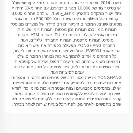
בשנת 2014, ועוסקת בייצור ובפיתוח חגורות גומי. ל-Yonghang
יש בסיס ייצור של 10,000 מטרים רבועים, עם יותר מ-50 יחידות
ציוד ייצור מתקדם מהארץ ומהخارج ועוד. יש להם יותר מ-8,000
קבוצות של מolds, והפלט השנתי כולל 500,000 חגורות גומי
מסוגים שונים. המוצרים העיקריים הם סדרה של מוצרים מבוססי
חגורות גומי, כמו חגורות זמן מכסות, חגורות גומי שטוחות,
חגורות גומי להובלה, חגורות זמן PU, חגורות ATM, חגורות
סוסיס, חגורות מדפסת, חגורות תחבורה, גלגלים, ועוד.
החברה YONGHANG מפעילה בקפידה את אישור איכות
הבינלאומי IS09001, החל מעיצוב, חומרים גולמיים ועד לייצור,
כל הפרטים מיועדים לתמוך באיכות גבוהה! המוצרים שלנו
נמצאים בשימוש נרחב בציוד עיבוד דפוס, אריזה של קופסאות,
ציוד משיכת צינורות וקבלים, ציוד עטיפה של מזון, ציוד עבודה
עצים לפיצ'יות ועוד.
YONGHANG מציעה מגוון רחב של פריטים סטנדרטיים ותוצרות
מיוחדות שתוכננו כדי להספיק את דרישות הלקוחות הספציפיות.
יש לנו מהנדסים מקצועיים וצוות אבטחת איכות מיומן כדי לוודא
שאנחנו יכולים להציע ללקוחותינו מוצרים באיכות גבוהה באופן
קבוע. צוות המכירות המנוסה שלנו יעזור ללקוחות למצוא את מה
שהם מחפשים ולאחר מכן לפתור כל בעיית שירות לאחר מכירה.