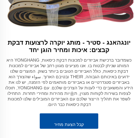
יונגהאנג - סטיר - מותג יוקרה לרצועות דבקת
קבצים: איכות ומחיר הוגן יחד
כשמדובר ברכישת אביזרים למכונות דבקת כיסאות, YONGHANG היא
המותג שניתן לבטוח בו. אנו מציעים מגוון רחב של אביזרים למכונות
דבקת כיסאות, כולל האביזרים הטובים ביותר בשוק. המוצרים שלנו
ידועים באיכותם הגבוהה, THEIR ובטיבם הארוך. سواء שהצורך הוא
באביזרים סטנדרטיים או באביזרים מותאמים לפי הזמנה, יש לנו את
הידע והמשאבים כדי לענות על הצרכים שלכם. עם YONGHANG, תוכלו
לצפות בשירות לקוחות מצוין, ת송יות מהירות ומחירי תחרות. התחילו
לשפר את תהליך הייצור שלכם עם האביזרים המובילים שלנו למכונות
דבקת כיסאות כבר היום.
קבל הצעת מחיר