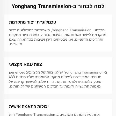
למה לבחור ב-Yonghang Transmission
טכנולוגיית ייצור מתקדמת
חברתנו, Yonghang Transmission, משתמשת בטכנולוגיה ייצור
מתקדמת לייצור חגורות גומי באיכות גבוהה. בעזרת ציוד מתקדם
ותהליכים חדשניים, אנו מבטיחים דיוק ויציבות בכל חגורה שאנו
מייצרים.
צוות R&D מקצועי
ב-Yonghang Transmission יש לנו צוות של מקצועניםperienced
מנוסים המוקדשים לפיתוח מחקר. המומחים שלנו מנסים ללא
הפסקה להמציא ולשפר את התוצרות שלנו, להישאר קדימה על
מגמות התעשייה ולענות על הצרכים המשתנים של לקוחותינו.
יכולות התאמה אישית
אחת מיתרונותינו המרכזים ב-Yonghang Transmission היא