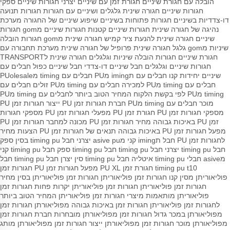
הובלה עם חגורת שיניים
חגורת זמן עם שיניים
יצרני חגורות שיניים
ספקי
חגורות שיניים
חגורה שינית
גלגלים ושיניים עם חגורות
חגורות תנועה
דו-צדדיות בשיניים
חגורות פתוחות בשיניים
שיפוע שיניים של החגורה
מערכת
נהיגה של חגורה שינית
חגורות שיניים קטנות
חגורות שיניים מgom
חגורות
שיניים
חגורה שינית להנעת ציר קמיש
חגורה שינית מgom
חגורות הובלה
שיניות מgom
גלגל חגורה שינית
פרופיל של חגורה שינית
מערכת תחבורה עם
חגורת שיניים
חגורות הובלה שיניות וגלגלים
חגורה שינית לTRANSPORT
חגורות שיניים וגלגלים
חבל שיניים דו-צדדי
חבל שיניים כפול
חבלים עם
שיניים יחידות
קנו חבלים עם תiming מPU
חבלים עם timing מPUolesale
חבלים עם timing מPU למכירה
חבלים עם timing מPU זולים
חבלים עם
timing מPU לפי בקשת הלקוח
המחיר הטוב ביותר לחבלים עם timing מPU
מוכר חבלים עם timing מPU
חברת חגורות זמן PU
ייצור חגורות זמן PU
מספקי חגורות זמן PU
חגורת זמן PU
מפעלי חגורות זמן PU
מספקי חגורות
זמן PU באיכות גבוהה
מחיר חגורות זמן PU
מכונה למחבר חגורות זמן PU
מפעל חגורות זמן PU באיכות גבוהה
תנאים של חגורות זמן PU
הצעות מחיר
לחגורות זמן PU
חבל תiming קני מasive pu
יצרני חבל timing pu בסין
ספק
חבל timing pu
יצרני חבל timing pu
חבל timing pu
ספק חבל timing pu קני
מasive
חבלי timing pu איטליה
חבל timing pu סין
יצרן חבל timing pu
חבל
timing pu t10
חגורת זמן PU XL
מפעל חגורות זמן PU
חגורות זמן
פוליאוריתן מסין
קנו חגורות זמן פוליאוריתן
חגורות זמן פוליאוריתן בסין
מחיר
חגורות זמן פוליאוריתן
חגורות זמן פוליאוריתן יקרות פחות
חגורות זמן
פוליאוריתן מותאמות
מיצרי חגורות זמן פוליאוריתן
המחיר הטוב ביותר
לחגורות זמן פוליאוריתן
חגורות זמן באיכות גבוהה מפוליאורתן
חגורות זמן
מפוליאורתן במכר גדול
חגורות זמן מפוליאורתן מובחרות
חברת חגורות זמן
מפוליאורתן
מוכר חגורות זמן מפוליאורתן
ייצור חגורות זמן מפוליאורתן
מותג