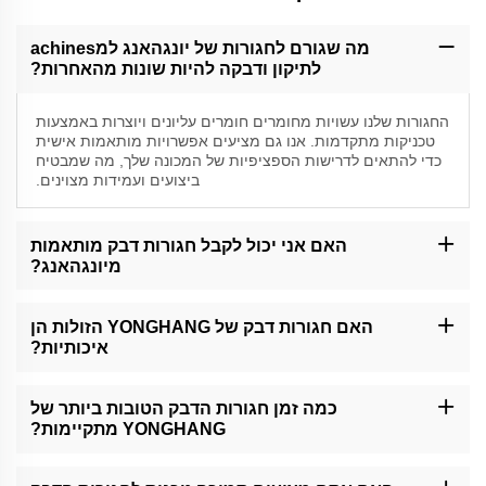
מה שגורם לחגורות של יונגהאנג למachines
לתיקון ודבקה להיות שונות מהאחרות?
החגורות שלנו עשויות מחומרים חומרים עליונים ויוצרות באמצעות
טכניקות מתקדמות. אנו גם מציעים אפשרויות מותאמות אישית
כדי להתאים לדרישות הספציפיות של המכונה שלך, מה שמבטיח
ביצועים ועמידות מצוינים.
האם אני יכול לקבל חגורות דבק מותאמות
מיונגהאנג?
כן, אנו מומחים בחגורות דבק מותאמות אישית. קבוצתינו תעבוד איתך
להבין את הצרכים שלך וליצור חגורות שמותאמות בדיוק לתצוגות
האם חגורות דבק של YONGHANG הזולות הן
המדויקות שלך.
איכותיות?
בהחלט. גם החגורות שלנו היותר זולות שומרות על תקן איכות גבוה. אנו
מבטיחים שהכלים המוצרים שלנו עונים או מעבירים את דרישות
כמה זמן חגורות הדבק הטובות ביותר של
התעשייה עבור ביצועים ו뢰אות.
YONGHANG מתקיימות?
התקופת החיים של החגורות שלנו תלויה בגורמים שונים כמו תנאי
פעילות. עם זאת, החגורות הטובות ביותר שלנו למכונות כפיפה ודבקה