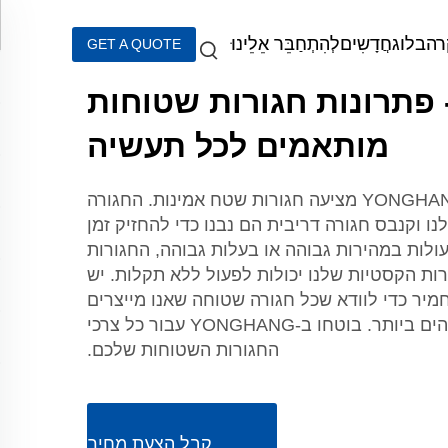
רה
בלוג
חֲדָשִים
לְהִתְחַבֵּר אֵלֵינוּ
GET A QUOTE
- פתרונות חגורות שטוחות
מותאמים לכל תעשיה
לשימושים קשים, YONGHANG מציעה חגורות שטח אמינות. החגורה
 וקנבס חגורה דריבית הם נבנו כדי להחזיק זמן
ולות במהירות גבוהה או בעלות גבוהה, החגורות
ות הקסטיות שלנו יכולות לפעול ללא תקלות. יש
מיר כדי לוודא שכל חגורה שטוחה שאנו מייצרים
עונה על המתקנים הגבוהים ביותר. בוטחו ב-YONGHANG עבור כל צרכי
החגורות השטוחות שלכם.
קבל הצעת מחיר