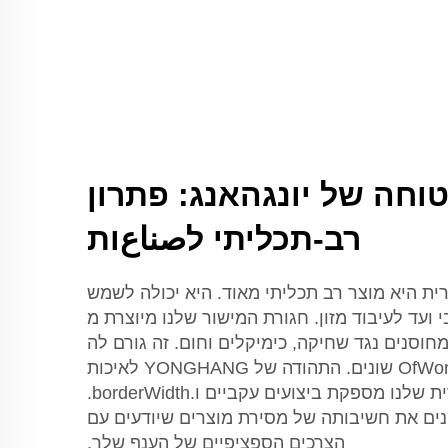
וחה של יונגהאנג: פתרון
רב-תכליתי לصناعות
YONGHA המישורית היא מוצר רב תכליתי מאוד. היא יכולה לשמש
 ועד לעיבוד מזון. חגורת המישור שלנו מיוצרת מ
חוסנים נגד שחיקה, כימיקלים וחום. זה גורם לה
להיות מתאימה לתנאיםOfWork שונים. התהודה של YONGHANG לאיכות
אומרת שהחגורה המישורית שלנו מספקת ביצועים עקביים ו.borderWidth.
 אנו מבינים את חשיבותה של מסירת מוצרים שיודעים עם
הצרכים הספציפיים של הענף שלך.