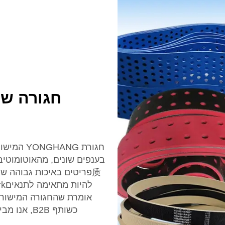
חגורה שט
חגורת NG
בענפים שונים, מהאוטומוטיבי
质פריטים באיכות גבוהה שמ
כשותף B2B,