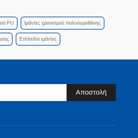
μού PU
Ιμάντες χρονισμού πολυουρεθάνης
ησης
Επίπεδοι ιμάντες
Αποστολή