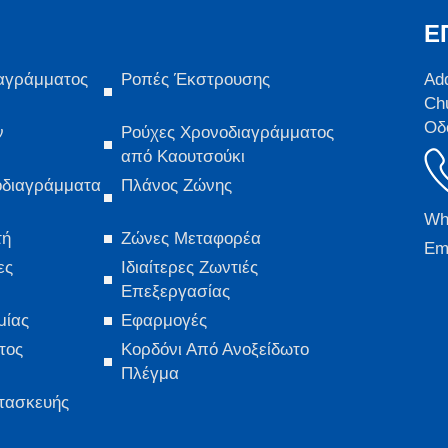
Ε
αγράμματος
Ροπές Έκστρουσης
Ad
Ch
Οδ
ν
Ρούχες Χρονοδιαγράμματος
από Καουτσούκι
οδιαγράμματα
Πλάνος Ζώνης
Wh
τή
Ζώνες Μεταφορέα
Ema
ες
Ιδιαίτερες Ζωντιές
Επεξεργασίας
μίας
Εφαρμογές
τος
Κορδόνι Από Ανοξείδωτο
Πλέγμα
τασκευής