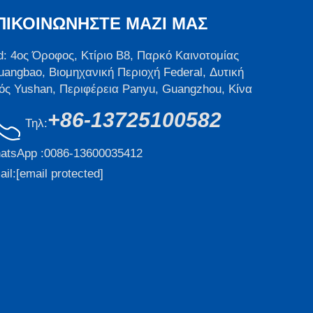
ΠΙΚΟΙΝΩΝΉΣΤΕ ΜΑΖΊ ΜΑΣ
d: 4ος Όροφος, Κτίριο B8, Παρκό Καινοτομίας
uangbao, Βιομηχανική Περιοχή Federal, Δυτική
ός Yushan, Περιφέρεια Panyu, Guangzhou, Κίνα
+86-13725100582
Τηλ:
atsApp :
0086-13600035412
il:
[email protected]