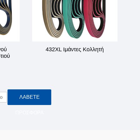
νού
432XL Ιμάντες Κολλητή
τιού
ο
ΛΆΒΕΤΕ
ΠΡΟΣΦΟΡΆ