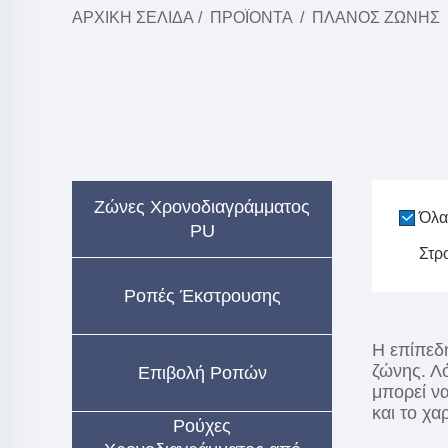
ΑΡΧΙΚΉ ΣΕΛΊΔΑ
/
ΠΡΟΪΌΝΤΑ
/
ΠΛΆΝΟΣ ΖΏΝΗΣ
Ζώνες Χρονοδιαγράμματος
Όλα
PU
Στρ
Ροπές Έκστρουσης
Η επίπεδη
ζώνης. Λό
Επιβολή Ροπών
μπορεί ν
και το χα
Ρούχες