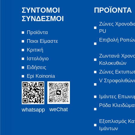
ΣΎΝΤΟΜΟΙ
ΠΡΟΪΌΝΤΑ
ΣΎΝΔΕΣΜΟΙ
Ζώνες Χρονοδι
PU
Προϊόντα
Επιβολή Ροπώ
Ποιοι Είμαστε
Κριτική
Ζωντανά Χρον
Ιστολόγιο
Κολοκυθιών
Ειδήσεις
Ζώνες Εκτυπω
Epi Koinonia
V Στροφολιθών
Ιμάντες Επωνυ
Ρόδα Κλειδώμα
weChat
whatsapp
Εξοπλισμός Κα
Ιμάντων