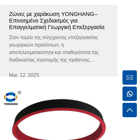
Ζώνες με χαράκωση YONGHANG--
Επινοημένο Σχεδιασμός για
Επαγγελματική Γεωργική Επεξεργασία
Στον τομέα της σύγχρονης επεξεργασίας
γεωργικών προϊόντων, η
αποτελεσματικότητα και σταθερότητα της
διαδικασίας περιτομής της πράσινης
επηρεάζει άμεσα τη συνολική
αποτελεσματικότητα της γραμμής
Mar. 12. 2025
παραγωγής. Ως πυρήνας μεταφοράς
δυνάμεως και καθιστώντας το υλικό
σταθερό, το σχεδιασμός του...