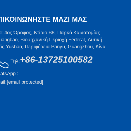
ΠΙΚΟΙΝΩΝΉΣΤΕ ΜΑΖΊ ΜΑΣ
d: 4ος Όροφος, Κτίριο B8, Παρκό Καινοτομίας
uangbao, Βιομηχανική Περιοχή Federal, Δυτική
ός Yushan, Περιφέρεια Panyu, Guangzhou, Κίνα
+86-13725100582
Τηλ:
atsApp :
il:
[email protected]