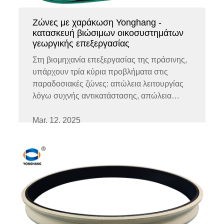
Ζώνες με χαράκωση Yonghang -
κατασκευή βιώσιμων οικοσυστημάτων
γεωργικής επεξεργασίας
Στη βιομηχανία επεξεργασίας της πράσινης,
υπάρχουν τρία κύρια προβλήματα στις
παραδοσιακές ζώνες: απώλεια λειτουργίας
λόγω συχνής αντικατάστασης, απώλεια
παραγωγικότητας λόγω κατάστασης υλικού
και κινδύνοι ασφάλειας λόγω χημικής
Mar. 12. 2025
διάβρωσης. Το Yonghang αντιμετωπίζει...