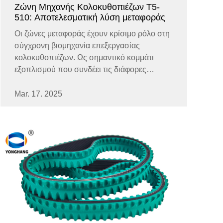
Ζώνη Μηχανής Κολοκυθοπιέζων T5-
510: Αποτελεσματική λύση μεταφοράς
Οι ζώνες μεταφοράς έχουν κρίσιμο ρόλο στη
σύγχρονη βιομηχανία επεξεργασίας
κολοκυθοπιέζων. Ως σημαντικό κομμάτι
εξοπλισμού που συνδέει τις διάφορες
διαδικασίες, η ζώνη μηχανής
κολοκυθοπιέζων πρέπει να είναι ανθεκτική,
Mar. 17. 2025
σταθερή και αποτελεσματική, και η ζώνη
μηχανής κολοκυθοπιέζων μεγέθους T5-
510...