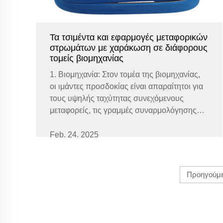
Τα τσιμέντα και εφαρμογές μεταφορικών
στρωμάτων με χαράκωση σε διάφορους
τομείς βιομηχανίας
1. Βιομηχανία: Στον τομέα της βιομηχανίας,
οι ιμάντες προσδοκίας είναι απαραίτητοι για
τους υψηλής ταχύτητας συνεχόμενους
μεταφορείς, τις γραμμές συναρμολόγησης
και τα συστήματα συσκευασίας. Αυτοί οι
ιμάντες βοηθούν στην ομαλή μεταφορά των
Feb. 24. 2025
υλικών και των τελικών προϊόντων,
εξασφαλίζοντας...
Προηγούμ