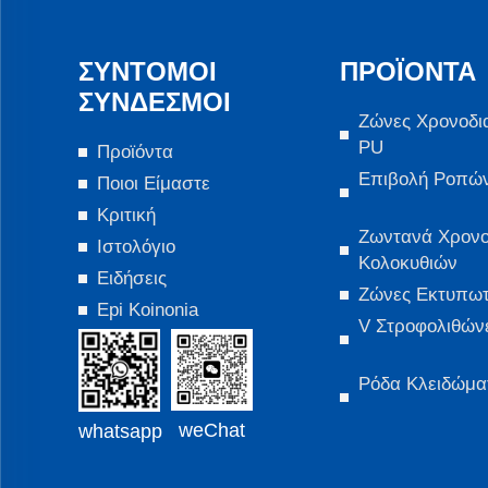
ΣΎΝΤΟΜΟΙ
ΠΡΟΪΌΝΤΑ
ΣΎΝΔΕΣΜΟΙ
Ζώνες Χρονοδι
PU
Προϊόντα
Επιβολή Ροπώ
Ποιοι Είμαστε
Κριτική
Ζωντανά Χρον
Ιστολόγιο
Κολοκυθιών
Ειδήσεις
Ζώνες Εκτυπω
Epi Koinonia
V Στροφολιθών
Ρόδα Κλειδώμα
weChat
whatsapp