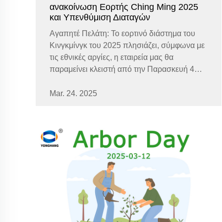
ανακοίνωση Εορτής Ching Ming 2025
και Υπενθύμιση Διαταγών
Αγαπητέ Πελάτη: Το εορτινό διάστημα του
Κινγκμίνγκ του 2025 πλησιάζει, σύμφωνα με
τις εθνικές αργίες, η εταιρεία μας θα
παραμείνει κλειστή από την Παρασκευή 4
Απριλίου 2025 έως και την Κυριακή 6
Απριλίου 2025. Στη διάρκεια της περιόδου
Mar. 24. 2025
των αργιών, θα διακοπεί μερικώς η
παραγωγή και οι υπηρεσίες...