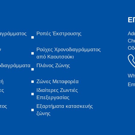
Ε
αγράμματος
Ροπές Έκστρουσης
Ad
Ch
Οδ
ν
Ρούχες Χρονοδιαγράμματος
από Καουτσούκι
οδιαγράμματα
Πλάνος Ζώνης
Wh
τή
Ζώνες Μεταφορέα
Ema
ες
Ιδιαίτερες Ζωντιές
Επεξεργασίας
τος
Εξαρτήματα κατασκευής
ζώνης