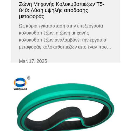
Ζώνη Μηχανής Κολοκυθοπιέζων T5-
840: Λύση υψηλής απόδοσης
μεταφοράς
Ως κύρια εγκατάσταση στην επεξεργασία
κολοκυθοπιέζων, η ζώνη μηχανής
κολοκυθοπιέζων αναλαμβάνει την εργασία
μεταφοράς κολοκυθοπιέζων από έναν προ
cess σε άλλο. Η επιλογή της ζώνης είναι
κρίσιμη, ειδικά όταν οι κολοκυθοπιέζοι
Mar. 17. 2025
αποστέλλονται από την πρωταρχική περιοχή
επεξεργασίας στο knu...