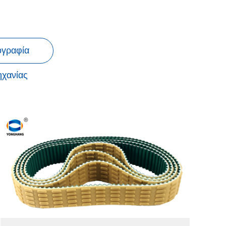
ογραφία
ηχανίας