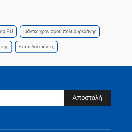
μού PU
Ιμάντες χρονισμού πολυουρεθάνης
ησης
Επίπεδοι ιμάντες
Αποστολή