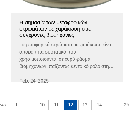
Η σημασία των μεταφορικών
στρωμάτων με χαράκωση στις
σύγχρονες βιομηχανίες
Τα μεταφορικά στρώματα με χαράκωση είναι
απαραίτητα συστατικά που
χρησιμοποιούνται σε ευρύ φάσμα
βιομηχανιών, παίζοντας κεντρικό ρόλο στην
ενίσχυση της λειτουργικής αποδοτικότητας
και ακρίβειας. Αυτά τα ειδικά σχεδιασμένα
Feb. 24. 2025
στρώματα είναι προορισμένα να λειτουργούν
σε εφαρμογές που απαιτούν συνεχή...
ενο
1
...
10
11
12
13
14
...
29