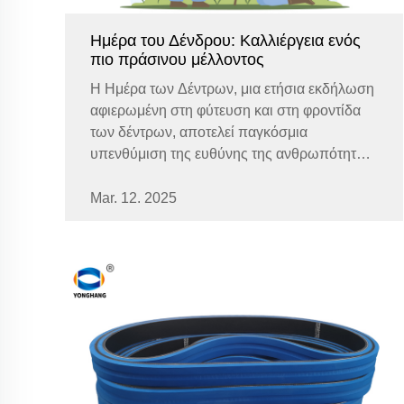
Ημέρα του Δένδρου: Καλλιέργεια ενός
πιο πράσινου μέλλοντος
Η Ημέρα των Δέντρων, μια ετήσια εκδήλωση
αφιερωμένη στη φύτευση και στη φροντίδα
των δέντρων, αποτελεί παγκόσμια
υπενθύμιση της ευθύνης της ανθρωπότητας
να προστατεύει το περιβάλλον. Ξεκινώντας
τον 19ο αιώνα, αυτή η ημέρα έχει εξελιχθεί σε
Mar. 12. 2025
ένα παγκόσμιο κίνημα που...