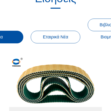
Βιβλι
α
Εταιρικά Νέα
Βιομ