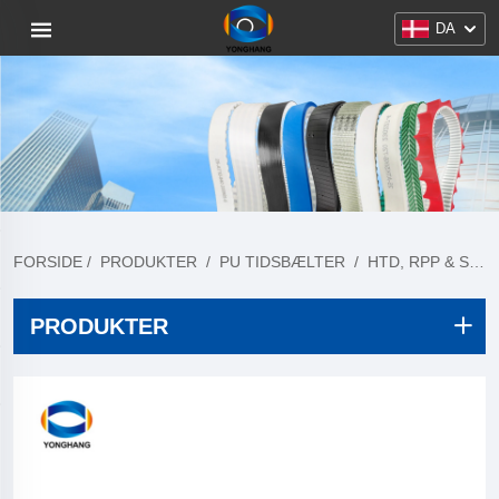
DA
FORSIDE
/
PRODUKTER
/
PU TIDSBÆLTER
/
HTD, RPP & STD PITCH
PRODUKTER