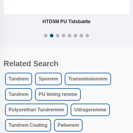
HTD5M PU Tidsbælte
Related Search
Tandrem
Sporrem
Transmissionrem
Tandrem
PU timing remme
Polyurethan Tandremme
Udrageremme
Tandrem Coating
Pølserem