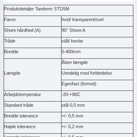
Produktdetaljer Tandrem STD5M
Farve
hvid/ transparent/sort
Shore hårdhed (A)
90° Shore A
Tråde
stål/ kevlar
Bredde
5-400mm
Åben længde
Længde
Uendelig med forbindelse
Egenfast (formet)
Arbejdstemperatur
-20-+80C
Standard tråde
stål 0,5 mm
Bredde tolerance
+/- 0,5 mm
Højde tolerance
+/- 0,2 mm