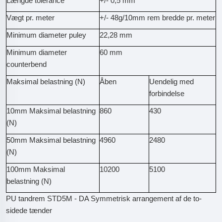
Længde tolerance
+/- 0,5 mm
Vægt pr. meter
+/- 48g/10mm rem bredde pr. meter
Minimum diameter puley
22,28 mm
Minimum diameter
60 mm
counterbend
Maksimal belastning (N)
Åben
Uendelig med
forbindelse
10mm Maksimal belastning
860
430
(N)
50mm Maksimal belastning
4960
2480
(N)
100mm Maksimal
10200
5100
belastning (N)
PU tandrem STD5M - DA Symmetrisk arrangement af de to-
sidede tænder