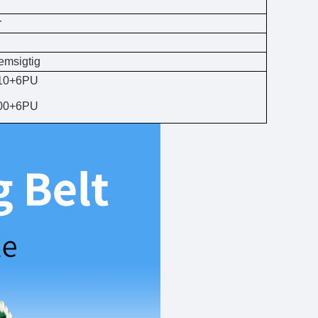
r
emsigtig
710+6PU
300+6PU