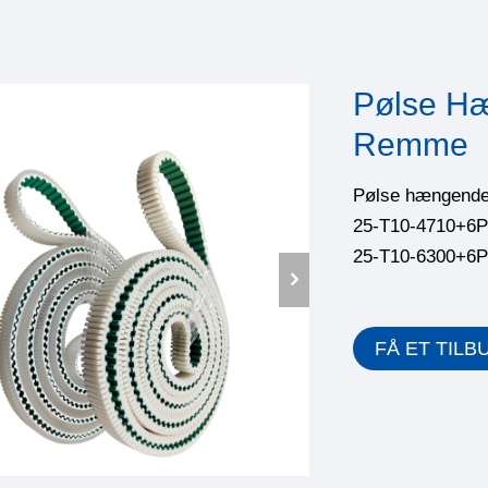
Pølse H
Remme
Pølse hængende 
25-T10-4710+6
25-T10-6300+6
FÅ ET TILB