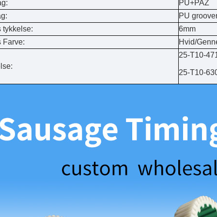
g:
PU+PAZ
g:
PU groove
 tykkelse:
6mm
 Farve:
Hvid/Genn
25-T10-4
lse:
25-T10-6