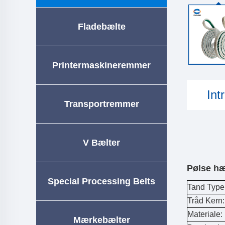
Fladebælte
Printermaskineremmer
Int
Transportremmer
V Bælter
Pølse h
Special Processing Belts
Tand Type
Tråd Kern:
Materiale:
Mærkebælter