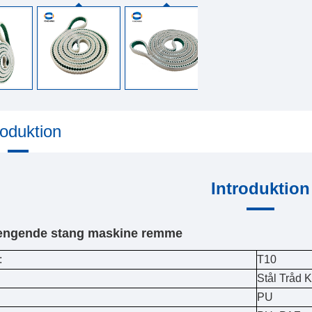
roduktion
Introduktion
ængende stang maskine remme
:
T10
Stål Tråd 
PU