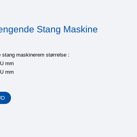
ængende Stang Maskine
stang maskinerem størrelse :
PU mm
PU mm
UD