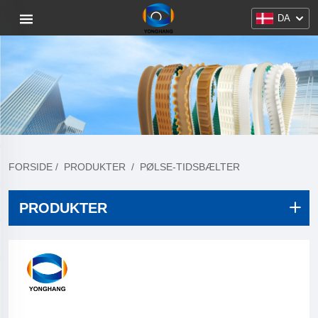
DA
FORSIDE
/
PRODUKTER
/
PØLSE-TIDSBÆLTER
PRODUKTER