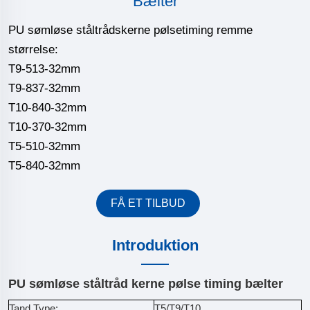
Bælter
PU sømløse ståltrådskerne pølsetiming remme
størrelse:
T9-513-32mm
T9-837-32mm
T10-840-32mm
T10-370-32mm
T5-510-32mm
T5-840-32mm
FÅ ET TILBUD
Introduktion
PU sømløse ståltråd kerne pølse timing bælter
Tand Type:
T5/T9/T10