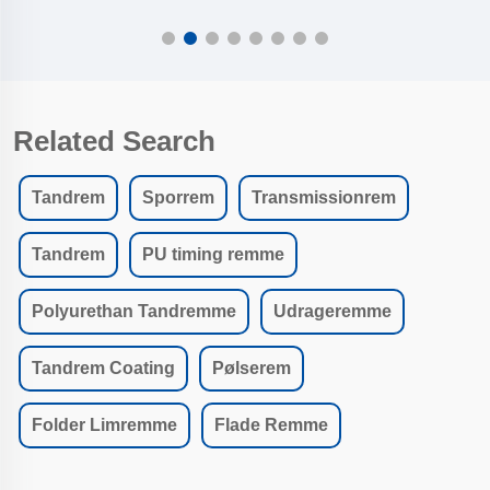
Related Search
Tandrem
Sporrem
Transmissionrem
Tandrem
PU timing remme
Polyurethan Tandremme
Udrageremme
Tandrem Coating
Pølserem
Folder Limremme
Flade Remme