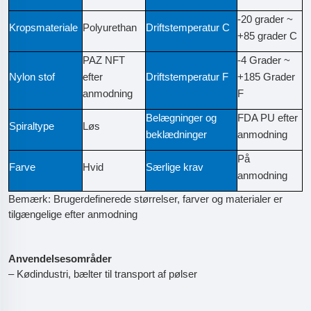
-20 grader ~
Kropsmateriale
Polyurethan
Driftstemperatur C
+85 grader C
PAZ NFT
-4 Grader ~
Nylon stof
efter
Driftstemperatur F
+185 Grader
anmodning
F
Belægninger og
FDA PU efter
Spiraltype
Løs
beklædninger
anmodning
På
Farve
Hvid
Særlige krav
anmodning
Bemærk: Brugerdefinerede størrelser, farver og materialer er
tilgængelige efter anmodning
Anvendelsesområder
– Kødindustri, bælter til transport af pølser