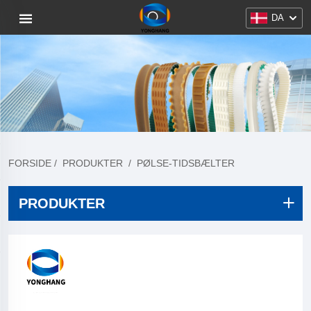
DA
FORSIDE
/
PRODUKTER
/
PØLSE-TIDSBÆLTER
PRODUKTER