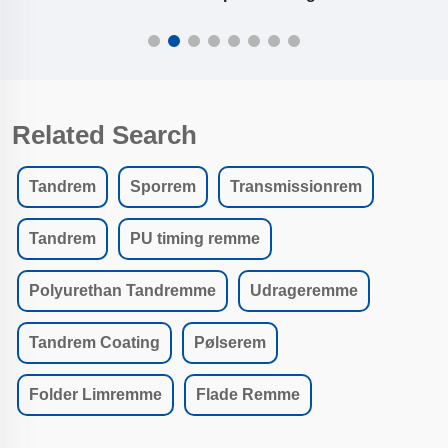
Related Search
Tandrem
Sporrem
Transmissionrem
Tandrem
PU timing remme
Polyurethan Tandremme
Udrageremme
Tandrem Coating
Pølserem
Folder Limremme
Flade Remme