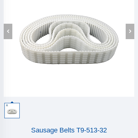
Sausage Belts T9-513-32