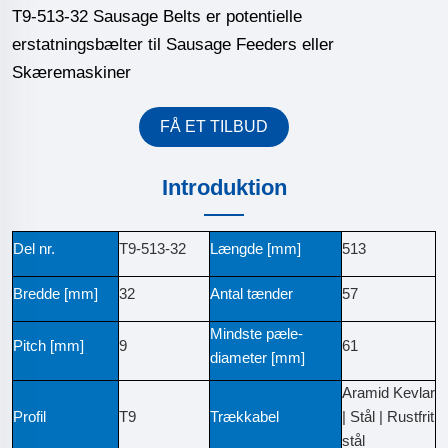
T9-513-32 Sausage Belts er potentielle
erstatningsbælter til Sausage Feeders eller
Skæremaskiner
FÅ ET TILBUD
Introduktion
Del nr.
T9-513-32
Længde [mm]
513
Bredde [mm]
32
Antal tænder
57
Mindste pæle-
Pitch [mm]
9
61
diameter [mm]
Aramid Kevlar
Profil
T9
Trækkabel
| Stål | Rustfrit
stål