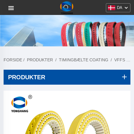
DA
FORSIDE
/
PRODUKTER
/
TIMINGBÆLTE COATING
/
VFFS TRÆK NED BÆLTER
PRODUKTER