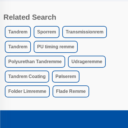
Related Search
Tandrem
Sporrem
Transmissionrem
Tandrem
PU timing remme
Polyurethan Tandremme
Udrageremme
Tandrem Coating
Pølserem
Folder Limremme
Flade Remme