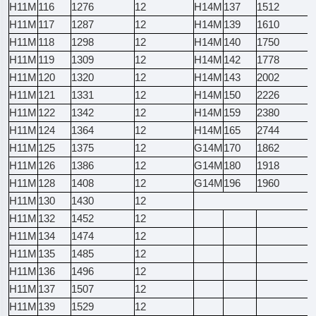
H11M
116
1276
12
H14M
137
1512
H11M
117
1287
12
H14M
139
1610
H11M
118
1298
12
H14M
140
1750
H11M
119
1309
12
H14M
142
1778
H11M
120
1320
12
H14M
143
2002
H11M
121
1331
12
H14M
150
2226
H11M
122
1342
12
H14M
159
2380
H11M
124
1364
12
H14M
165
2744
H11M
125
1375
12
G14M
170
1862
H11M
126
1386
12
G14M
180
1918
H11M
128
1408
12
G14M
196
1960
H11M
130
1430
12
H11M
132
1452
12
H11M
134
1474
12
H11M
135
1485
12
H11M
136
1496
12
H11M
137
1507
12
H11M
139
1529
12