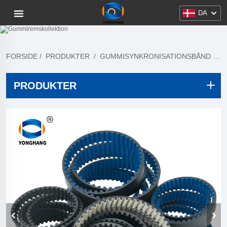
DA
FORSIDE
/
PRODUKTER
/
GUMMISYNKRONISATIONSBÅND
/
K
PRODUKTER