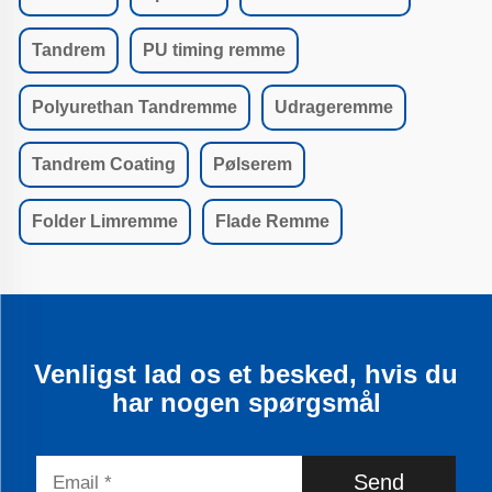
Tandrem
PU timing remme
Polyurethan Tandremme
Udrageremme
Tandrem Coating
Pølserem
Folder Limremme
Flade Remme
Venligst lad os et besked, hvis du
har nogen spørgsmål
Send