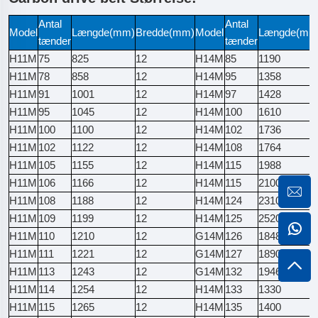
Antal
Antal
Model
Længde(mm)
Bredde(mm)
Model
Længde(mm
tænder
tænder
H11M
75
825
12
H14M
85
1190
H11M
78
858
12
H14M
95
1358
H11M
91
1001
12
H14M
97
1428
H11M
95
1045
12
H14M
100
1610
H11M
100
1100
12
H14M
102
1736
H11M
102
1122
12
H14M
108
1764
H11M
105
1155
12
H14M
115
1988
H11M
106
1166
12
H14M
115
2100
H11M
108
1188
12
H14M
124
2310
H11M
109
1199
12
H14M
125
2520
H11M
110
1210
12
G14M
126
1848
H11M
111
1221
12
G14M
127
1890
H11M
113
1243
12
G14M
132
1946
H11M
114
1254
12
H14M
133
1330
H11M
115
1265
12
H14M
135
1400