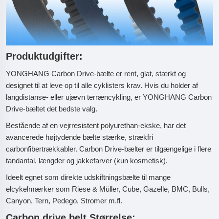
Produktudgifter:
YONGHANG Carbon Drive-bælte er rent, glat, stærkt og
designet til at leve op til alle cyklisters krav. Hvis du holder af
langdistanse- eller ujævn terræncykling, er YONGHANG Carbon
Drive-bæltet det bedste valg.
Bestående af en vejrresistent polyurethan-ekske, har det
avancerede højtydende bælte stærke, strækfri
carbonfibertrækkabler. Carbon Drive-bælter er tilgængelige i flere
tandantal, længder og jakkefarver (kun kosmetisk).
Ideelt egnet som direkte udskiftningsbælte til mange
elcykelmærker som Riese & Müller, Cube, Gazelle, BMC, Bulls,
Canyon, Tern, Pedego, Stromer m.fl.
Carbon drive belt Størrelse: