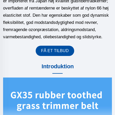
er importeret fra Japan høj kvalitet glasfibertrådkerner;
overfladen af remtænderne er beskyttet af nylon 66 høj
elasticitet stof. Den har egenskaber som god dynamisk
fleksibilitet, god modstandsdygtighed mod revner,
fremragende ozonpræstation, aldringsmodstand,
varmebestandighed, oliebestandighed og slidstyrke.
FÅ ET TILBUD
Introduktion