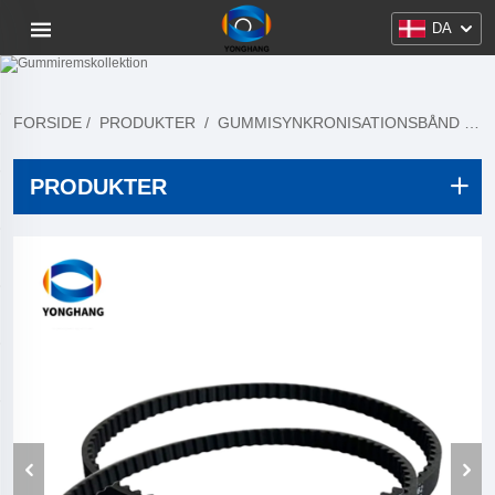
DA
FORSIDE
/
PRODUKTER
/
GUMMISYNKRONISATIONSBÅND
/
K
PRODUKTER