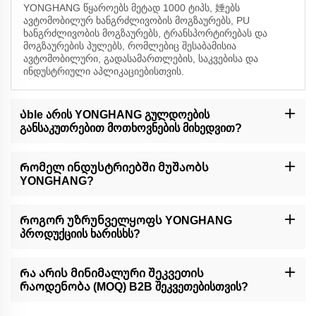
YONGHANG წყაროებს მეტად 1000 ტიპს, 娷ებს
ავტომობილურ ხანგრძლივობის მოგზაურებს, PU
ხანგრძლივობის მოგზაურებს, ტრანსპორტირებას და
მოგზაურების პულებს, რომლებიც შესაბამისია
ავტომობილური, გადასამართლების, საკვებისა და
ინდუსტრიული აპლიკაციებისთვის.
Აble არის YONGHANG გულდოების
განსაკუთრებით მოთხოვნების მიხედვით?
Კი, ჩვენ წყაროებთ სრულად პერსონალიზებულ
მომსახურებებს, 娷ებს დაფენის, გროვებს, გამორთვებს და
Რომელ ინდუსტრიებში მუშაობს
გაზომებებს, გამოყენებული CNC მაჭვრება, წყალის
YONGHANG?
საშუალებით დაჭრისა და მოგზაურების ტექნოლოგიები.
Ჩვენ სერვირებთ გლობალურ ბიზნეს-კლიენტებს
ავტომობილური, გამოსაცემი გადასამართლები, საკვების
Როგორ უზრუნველყოფს YONGHANG
გადამუშავება, მაღალი და კაბელის წარმოება და
პროდუქციის ხარისხს?
ფინანსური პრეციზიული მოწყობილობები.
Ჩვენ 10,000 მ²-იან ფაბრიკა იყენებს 50+-ზე მეტ
განვითარებულ მაशინას, უხარისხოვან ვულკანიზაციას და
Რა არის მინიმალური შეკვეთის
შემოწმების მძიმე პროცედურებს, რათა დაუზუსტოს ზუსტება,
რაოდენობა (MOQ) B2B შეკვეთებისთვის?
გამძლეობა და 30%-ით გრძელება საშუალო პროდუქტებზე.
MOQ ვარირება პროდუქტის მიხედვით, მაგრამ ჩვენ