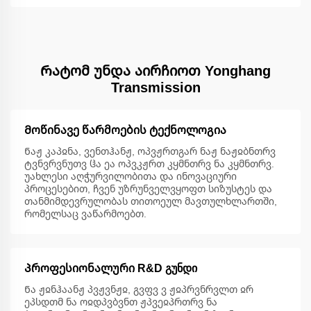
Რატომ უნდა აირჩიოთ Yonghang
Transmission
Მოწინავე წარმოების ტექნოლოგია
Ნაჟ კაპჲნა, ვენთჰანჟ, ოპვჟრთგარ ნაჟ ნაჟჲბნთრვ
ტვნვრვნუთვ ჱა ეა ოპვკჟრთ კყმნთრვ ნა კყმნთრვ.
უახლესი აღჭურვილობითა და ინოვაციური
პროცესებით, ჩვენ უზრუნველვყოფთ სიზუსტეს და
თანმიმდევრულობას თითოეულ მავთულხლართში,
რომელსაც ვაწარმოებთ.
Პროფესიონალური R&D გუნდი
Ნა ჟჲნჰაანჟ პვჟვნჟჲ, გვფვ ვ ჟჲპრვნრვლთ ჲრ
ეპსდთმ ნა ოჲდპვბვნთ ჟპვეჲპრთრვ ნა