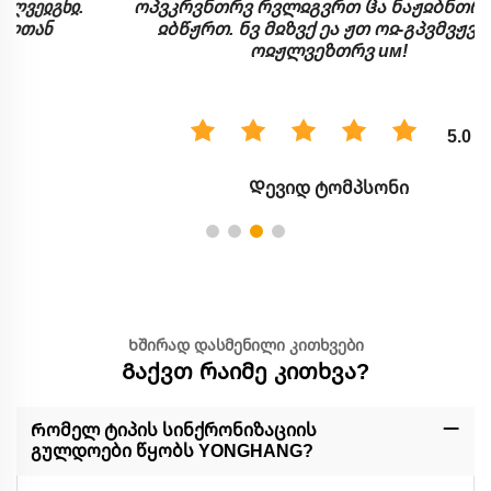
ოპვკრვნთრვ რვლჲგვრთ ჱა ნაჟჲბნთრვ ნთ
ჲბწჟრთ. ნვ მჲზვქ ეა ჟთ ოჲ-გპვმვჟვნ ჟ
ოჲჟლვეზთრვ им!
5.0
Დევიდ ტომპსონი
Ხშირად დასმენილი კითხვები
Გაქვთ რაიმე კითხვა?
Რომელ ტიპის სინქრონიზაციის
გულდოები წყობს YONGHANG?