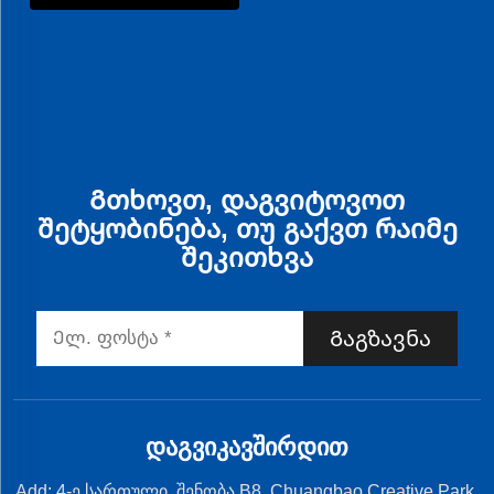
Გთხოვთ, დაგვიტოვოთ
შეტყობინება, თუ გაქვთ რაიმე
შეკითხვა
Გაგზავნა
ᲓᲐᲒᲕᲘᲙᲐᲕᲨᲘᲠᲓᲘᲗ
Add: 4-ე სართული, შენობა B8, Chuangbao Creative Park,