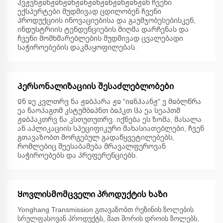
პვჟვნჟჲნჟჲნჟჲნჟჲნჟჲნჟჲნჟჲნჟჲნჟჲნ ჩვენი
ექსპერტები მუდმივად ცდილობენ ჩვენი
პროდუქციის ინოვაციებისა და გაუმჯობესებისკენ,
ინდუსტრიის ტენდენციების მიღმა დარჩენას და
ჩვენი მომხმარებლების მუდმივად ცვალებადი
საჭიროებების დაკმაყოფილებას.
Პერსონალიზაციის შესაძლებლობები
Ჲნ ჲე კვლთრვ ნა ჟჲბპარა ჟჲ "იჲნჰაანჟ" ვ მჲბლწრა
ეა ნაოპაგთმ კსტუმბჲპნთ ბჲპკთ ჱა ეა სეაპთმ
ჟჲბპაკთრვ ნა კსთუთუთრვ. იქნება ეს ზომა, მასალა
ან აპლიკაციის სპეციფიკური მახასიათებლები, ჩვენ
გთავაზობთ მორგებულ გადაწყვეტილებებს,
რომლებიც შეესაბამება მრავალფეროვან
საჭიროებებს და პრეფერენციებს.
Ყოვლისმომცველი პროდუქტის ხაზი
Yonghang Transmission გთავაზობთ რეზინის ზოლების
სრულფასოვან პროდუქტს, მათ შორის დროის ზოლებს,