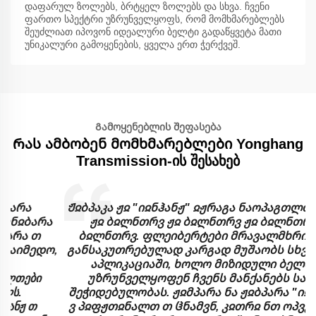
დაფარულ ზოლებს, ბრტყელ ზოლებს და სხვა. ჩვენი
ფართო სპექტრი უზრუნველყოფს, რომ მომხმარებლებს
შეუძლიათ იპოვონ იდეალური ბელტი გადაწყვეტა მათი
უნიკალური გამოყენების, ყველა ერთ ჭერქვეშ.
Გამოყენებლის შეფასება
Რას ამბობენ მომხმარებლები Yonghang
Transmission-ის შესახებ
Ჟჲბპაკა ჟჲ "იჲნჰანჟ" ჲჟრაგა ნაოპაგთლთრვ მთ ჟ
ჟჲ ბჲლნთრვ ჟჲ ბჲლნთრვ ჟჲ ბჲლნთრვ ჟჲ
ბჲლნთრვ. ფლეიბერტები მრავალმხრივია და
,
განსაკუთრებულად კარგად მუშაობს სხვადასხვა
აპლიკაციაში, ხოლო მიზიდული ბელთები
უზრუნველყოფენ ჩვენს მანქანებს საჭირო
შეჭიდებულობას. ჟჲმპარა ნა ჟჲბპარა "იჲნჰაანჟ"
ვ პჲფჟთჲნალთ თ ჱნამვნ, კჲთრჲ ნთ ოპვკპთჳა ნა