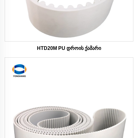
HTD20M PU დროის ქამარი