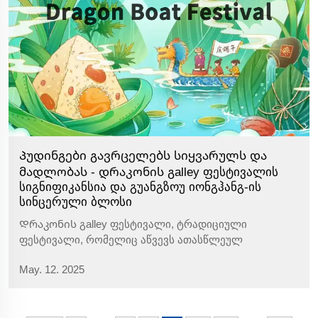
Პუდინგები გავრცელებს სიყვარულს და
მადლობას - დრაკონის გalley ფესტივალის
სიგნიფიკანსია და გუანგზოუ იონგჰანგ-ის
სინცერული ბლოსი
Დრაკონის გalley ფესტივალი, ტრადიციული
ფესტივალი, რომელიც აწვევს ათასწლეულ
კულტურულ მემკვიდრეობას, არის არა მხოლოდ
May. 12. 2025
არომატული რისის პუდინგების დრო, არამედ
ჩინეთის ეროვნული სულის მემკვიდრეობის
მნიშვნელოვანი მატარებელი. ყოველწლიურად
ხუთეული დღეს...