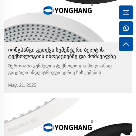
იონგჰანგი გეთქვა სემენტური ბელტის
ტექნოლოგიის ინოვაციებზე და მომავალზე
Უერთიანი კუნძულის ტექნოლოგია მთლიანად
გაცვალა ინდუსტრიული დრივ სისტემების
პერფორმანსი. ინოვაციური უერთიანი სტრუქტურა
May. 21. 2025
მთლიანად ამოხსნის ძველი დრივ კუნძულის ერთიანი
სტრუქტურის პრობლემებს, რომლებიც მღერილობისა
და გადაწყვეტის შემთხვევაში გამოწვეულია...