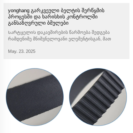
yonghang გარკვეული ბელტის შერწყმის
პროცესში და ხარისხის კონტროლში
განსაზღვრული ბმულები
Სარტყელის დაკავშირების წარმოება შედგება
რამდენიმე მნიშვნელოვანი ელემენტისგან, მათ
შორის: მასალის არჩევა, დამუშავება და ხარისხის
May. 23. 2025
შემოწმება. პირველ რიგში, მასალის არჩევის ეტაპზე,
გამოიყენება მაღალი სიმტკიცის პოლიესტერის
ბოჭკო ან ფოლადის ძაფი...