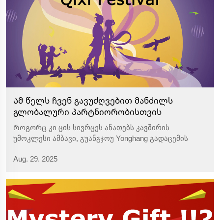
Ამ წელს ჩვენ გავუძღვებით მანძილს
გლობალური პარტნიორობისთვის
Როგორც კი ცის სივრცეს ანათებს კავშირის
უმოკლესი ამბავი, გუანგჯოუ Yonghang გადაცემის
სარტყელის კომპანია სალოცნო მისალმებებს
Aug. 29. 2025
უგზავნის ჩვენს სასურველ საერთაშორისო
მომხმარებლებსა და პარტნიორებს. ზუსტად ისე,
როგორც მარხილის მე და ქარხის ქალი ხვდებიან
ერთმანეთს...