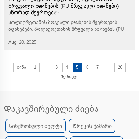
მრგვალი ремნების (PU მრგვალი ремნები)
სწორად შეერთება?
Პოლიურეთანის მრგვალი ремნების შეერთების
თვისებები. პოლიურეთანის მრგვალი ремნების (PU
მრგვალი ремნები) ერთ-ერთი მთავარი
Aug. 20. 2025
უპირატესობაა იმის შესაძლებლობა, რომ ისინი
თავისი თავის შეერთებისთვის იყენებიან, რაც
მომხმარებელს საშუალებას აძლევს მათ დაჭრას და
შეერთებას მათ ფაქტობრივ მოთხოვნებზე
...
...
Წინა
1
3
4
5
6
7
26
დამყარებულად, გარეშე...
Შემდეგი
Დაკავშირებული ძიება
Სინქრონული ბელტი
Ტრეკის ქამარი