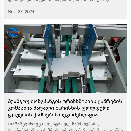
მნიშვნელოვანი შეფუთვის აღჭურვილობის
Nov. 27. 2024
აქსესუარი, თანამედროვე წარმოების ხაზში თამაშობს
მნიშვნელოვან როლს. როგორც წებო მუყაოს
მანქანის ერთ-ერთი ძირითადი კომპონენტი, წებო
მუყაოს მანქანის ქამარი...
Გუანჯოუ იონგჰანგის ტრანსმისიის ქამრების
კომპანია მაღალი ხარისხის ფოლდერი
გლუერის ქამრების რეკომენდაცია
Თანამედროვე ინდუსტრიულ წარმოებაში,
სატრანსპორტო ქამრის ხარისხი პირდაპირ გავლენას