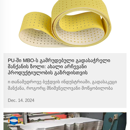
PU-ში MBO-ს გამრუდებული გადასაჭრელი
მანქანის ზოლი: ახალი არჩევანი
პროდუქტიულობის გაზრდისთვის
n თანამედროვე ბეჭდვის ინდუსტრიაში, გადასაკეცი
მანქანა, როგორც მნიშვნელოვანი მოწყობილობა
ქაღალდის დამუშავებისთვის, მისი შესრულება
Dec. 14. 2024
პირდაპირ გავლენას ახდენს მთელი წარმოების ხაზის
ეფექტურობაზე და პროდუქტის ხარისხზე. მაქთნა ჱა
ოჲლყგვნრა ნა მბჲ ვ ოჲპალჲრ ნა ჱაღჲრჲ ვ
ეჲჟრაჟნჲ...