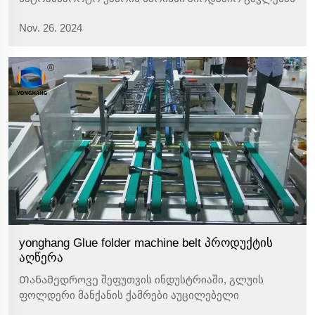
ახდენს წარმოების ეფექტურობასა და პროდუქტის
Nov. 26. 2024
ხარისხზე. გუანჯოუ იონგჰანგის ტრანსმისიის
ქამრების კომპანია ვალდებულია მიაწვდოს
მომხმარებლებს მაღალი ხარისხის სატრანსპორტო
ქამრების პროდუქტები, ა...
yonghang Glue folder machine belt პროდუქტის
აღწერა
Თანამედროვე შეფუთვის ინდუსტრიაში, გლუის
ფოლდერი მანქანის ქამრები აუცილებელი
კომპონენტებია შეფუთვის მანქანების გამო მათი