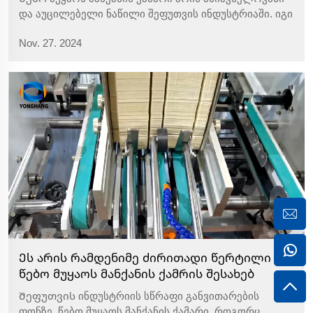
და აუცილებელი ნაწილი შეფუთვის ინდუსტრიაში. იგი
დამზადებულია მაღალი ხარისხის ნეოპრენის
Nov. 27. 2024
მასალისგან, რომელიც გამოირჩევა შესანიშნავი
აცვდისა და კოროზიის წინააღმდეგობის უნარით და
არ არის ადვილი ასაკის მიღწევა ხანგრძლივი
გამოყენების შემდეგ. ეს ქამარი არის ვ...
Ეს არის რამდენიმე ძირითადი წერტილი
წებო მუყაოს მანქანის ქამრის შესახებ
Შეფუთვის ინდუსტრიის სწრაფი განვითარების
ფონზე, წებო მუყაოს მანქანის ქამარი, როგორც