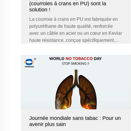
(courroies à crans en PU) sont la
solution !
La courroie à crans en PU est fabriquée en
polyuréthane de haute qualité, renforcée
avec un câble en acier ou un cœur en Kevlar
haute résistance, conçue spécifiquement
pour résoudre les problèmes de
transmission : Défiant l'extrême,
Jun. 20. 2025
fonctionnement stable : insensible aux
variations de température...
Journée mondiale sans tabac : Pour un
avenir plus sain