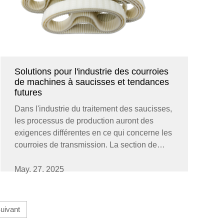
Solutions pour l'industrie des courroies
de machines à saucisses et tendances
futures
Dans l'industrie du traitement des saucisses,
les processus de production auront des
exigences différentes en ce qui concerne les
courroies de transmission. La section de
convoyage des matières premières utilisera
des courroies anti-adhérentes pour réduire
May. 27. 2025
les résidus de viande, la section de
remplissage et de mise en forme nécessitera
...
uivant