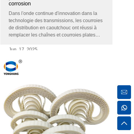
corrosion
Dans l'onde continue d'innovation dans la
technologie des transmissions, les courroies
de distribution en caoutchouc ont réussi à
remplacer les chaînes et courroies plates
traditionnelles grâce à leur structure
matérielle unique - une combinaison solide
Jun. 17. 2025
de caoutchouc et de fils en verre - et...