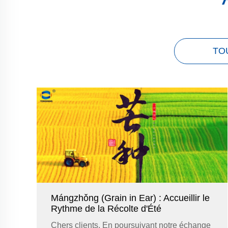
TO
Mángzhǒng (Grain in Ear) : Accueillir le
Rythme de la Récolte d'Été
Chers clients, En poursuivant notre échange