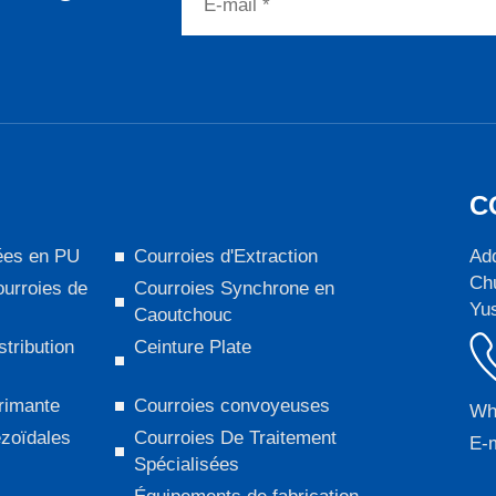
s
C
ées en PU
Courroies d'Extraction
Add
Chu
urroies de
Courroies Synchrone en
Yus
Caoutchouc
stribution
Ceinture Plate
rimante
Courroies convoyeuses
Wh
ézoïdales
Courroies De Traitement
E-m
Spécialisées