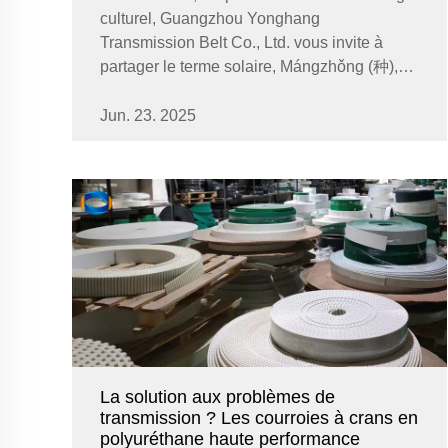
culturel, Guangzhou Yonghang
Transmission Belt Co., Ltd. vous invite à
partager le terme solaire, Mángzhǒng (种),
dans le calendrier lunaire chinois de 24
termes solaires. Mángzhǒng, qui a lieu
Jun. 23. 2025
chaque année le 5 juin...
La solution aux problèmes de
transmission ? Les courroies à crans en
polyuréthane haute performance