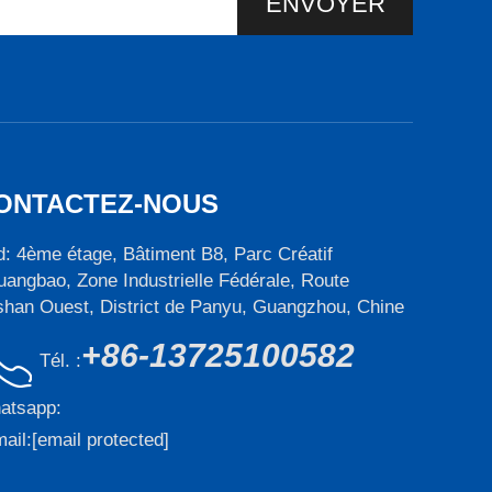
ENVOYER
ONTACTEZ-NOUS
: 4ème étage, Bâtiment B8, Parc Créatif
angbao, Zone Industrielle Fédérale, Route
han Ouest, District de Panyu, Guangzhou, Chine
+86-13725100582
Tél. :
atsapp:
ail:
[email protected]