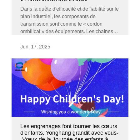
Dans la quête d'efficacité et de fiabilité sur le
plan industriel, les composants de
transmission sont comme le « cordon
ombilical » des équipements. Les chaînes
traditionnelles ont tendance à rouiller et les
courroies plates à glisser, ce qui a causé
Jun. 17. 2025
bien des tourments à d'innombrables
producteurs...
Les engrenages font tourner les cœurs
d'enfants, Yonghang grandit avec vous-
-Vœux de la Journée des enfants à