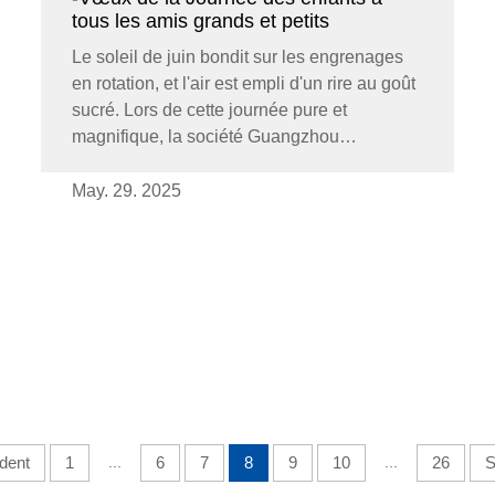
tous les amis grands et petits
Le soleil de juin bondit sur les engrenages
en rotation, et l'air est empli d'un rire au goût
sucré. Lors de cette journée pure et
magnifique, la société Guangzhou
Yonghang Transmission Belt Co., Ltd.
souhaite dire « Bonne fête des enfants » à
May. 29. 2025
tous les enfants...
dent
1
...
6
7
8
9
10
...
26
S