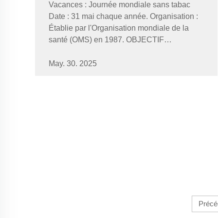
Vacances : Journée mondiale sans tabac
Date : 31 mai chaque année. Organisation :
Établie par l'Organisation mondiale de la
santé (OMS) en 1987. OBJECTIF
PRINCIPAL : Sensibiliser mondialement aux
risques mortels liés à l'utilisation du tabac et
May. 30. 2025
à l'exposition à la fumée secondaire, et ...
Précé