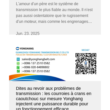
L'amour d'un père est le système de
transmission le plus fiable au monde. Il n'est
pas aussi ostentatoire que le rugissement
d'un moteur, mais comme les engrenages
précis et la courroie de transmission robuste,
il constitue le soutien central pour que toute
Jun. 23. 2025
la machine continue à fonctionner...
Dites au revoir aux problèmes de
transmission : les courroies à crans en
caoutchouc sur mesure Yonghang
injectent une puissance durable pour
un fonctionnement efficace