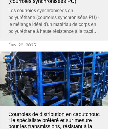
(courroies synchronisées PU)
Les courroies synchronisées en
polyuréthane (courroies synchronisées PU) -
le mélange idéal d'un matériau de corps en
polyuréthane à haute résistance à la traction
avec des noyaux en fil d'acier/Kevlar - est
devenue la base fiable des transmissions
Jun. 20. 2025
industrielles. Les courroies synchronisées
PU ne transmettent pas seulement la
puissance ; elles ...
Courroies de distribution en caoutchouc
: le spécialiste préféré et sur mesure
pour les transmissions, résistant à la