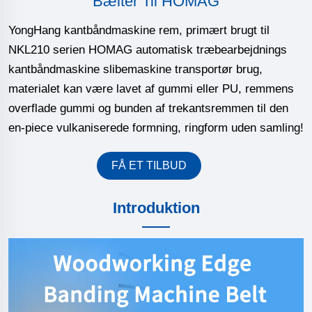
Bælter Til HOMAG
YongHang kantbåndmaskine rem, primært brugt til
NKL210 serien HOMAG automatisk træbearbejdnings
kantbåndmaskine slibemaskine transportør brug,
materialet kan være lavet af gummi eller PU, remmens
overflade gummi og bunden af trekantsremmen til den
en-piece vulkaniserede formning, ringform uden samling!
FÅ ET TILBUD
Introduktion