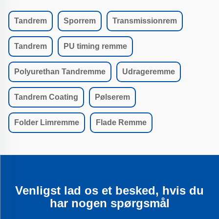
Tandrem
Sporrem
Transmissionrem
Tandrem
PU timing remme
Polyurethan Tandremme
Udrageremme
Tandrem Coating
Pølserem
Folder Limremme
Flade Remme
Venligst lad os et besked, hvis du
har nogen spørgsmål